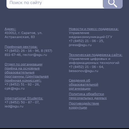
Адрес:
Новости и пресс-поддержка:
410012, г. Саратов, ул.
Управление
Астраханская, 83
медиакоммуникаций СГУ
+7 (8452) 21 - 06 - 25
,
press@sgu.ru
Приёмная ректора:
+7 (8452) 26 - 16 - 96
,
8 (937)
811-67-46
,
rector@sgu.ru
Техническая поддержка сайта:
Управление цифровых и
информационных технологий
Отдел по организации
+7 (8452) 21 - 06 - 64
,
приёма на основные
bessonov@sgu.ru
образовательные
программы (Центральная
приёмная комиссия):
Сведения об
+7 (8452) 51 - 92 - 26
,
образовательной
cpk@sgu.ru
организации
Политика обработки
персональных данных
International Students:
+7 (8452) 50 - 87 - 07
,
Противодействие
ied@sgu.ru
коррупции