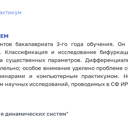
актикум
ТЕМ
нтов бакалавриата 3-го года обучения. Он
. Классификация и исследование бифуркац
ла существенных параметров. Дифференциал
лельно; особое внимание уделено проблеме со
еминарами и компьютерным практикумом. Н
м научных исследований, проводимых в СФ И
ия динамических систем"