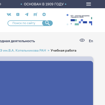
ОСНОВАН В 1909 ГОДУ
О
Социальные
сети
дная деятельность
En
Э им.В.А. Котельникова РАН
Учебная работа