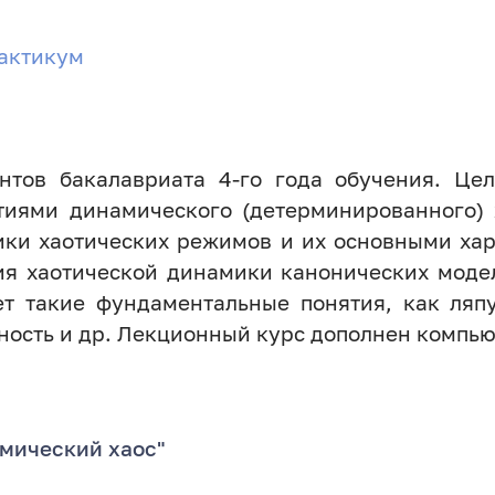
актикум
нтов бакалавриата 4-го года обучения. Цел
ятиями динамического (детерминированного) 
ики хаотических режимов и их основными хар
ия хаотической динамики канонических моде
ет такие фундаментальные понятия, как ляп
ность и др. Лекционный курс дополнен компь
мический хаос"