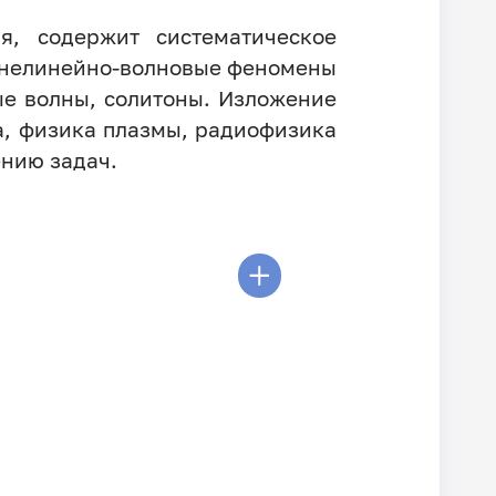
я, содержит систематическое
 нелинейно-волновые феномены
ые волны, солитоны. Изложение
а, физика плазмы, радиофизика
ению задач.