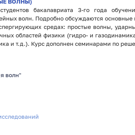
НЫЕ ВОЛНЫ)
студентов бакалавриата 3-го года обучени
нейных волн. Подробно обсуждаются основные
испергирующих средах: простые волны, ударн
ных областей физики (гидро- и газодинамик
ика и т.д.). Курс дополнен семинарами по реш
я волн"
исследований