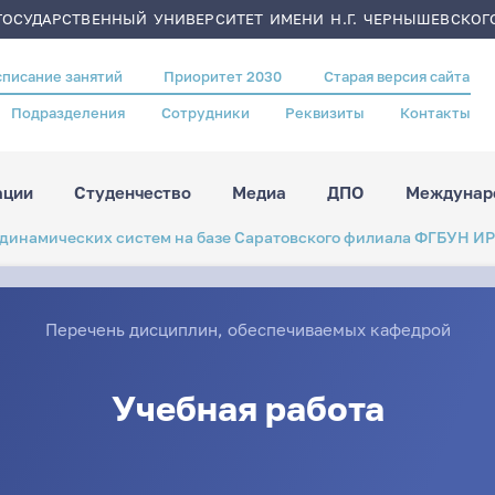
ОСУДАРСТВЕННЫЙ УНИВЕРСИТЕТ ИМЕНИ Н.Г. ЧЕРНЫШЕВСКОГ
списание занятий
Приоритет 2030
Старая версия сайта
Подразделения
Сотрудники
Реквизиты
Контакты
ации
Студенчество
Медиа
ДПО
Междунаро
динамических систем на базе Саратовского филиала ФГБУН ИР
Перечень дисциплин, обеспечиваемых кафедрой
Учебная работа