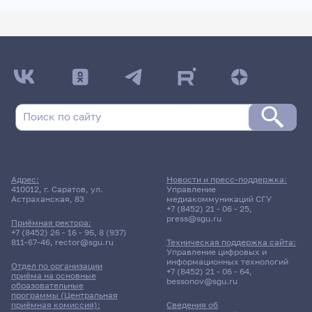
Адрес:
Новости и пресс-поддержка:
410012, г. Саратов, ул.
Управление
Астраханская, 83
медиакоммуникаций СГУ
+7 (8452) 21 - 06 - 25
,
press@sgu.ru
Приёмная ректора:
+7 (8452) 26 - 16 - 96
,
8 (937)
811-67-46
,
rector@sgu.ru
Техническая поддержка сайта:
Управление цифровых и
информационных технологий
Отдел по организации
+7 (8452) 21 - 06 - 64
,
приёма на основные
bessonov@sgu.ru
образовательные
программы (Центральная
приёмная комиссия):
Сведения об