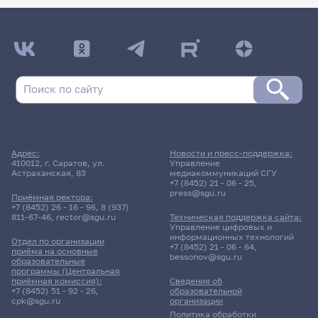
Адрес:
Новости и пресс-поддержка:
410012, г. Саратов, ул.
Управление
Астраханская, 83
медиакоммуникаций СГУ
+7 (8452) 21 - 06 - 25
,
press@sgu.ru
Приёмная ректора:
+7 (8452) 26 - 16 - 96
,
8 (937)
811-67-46
,
rector@sgu.ru
Техническая поддержка сайта:
Управление цифровых и
информационных технологий
Отдел по организации
+7 (8452) 21 - 06 - 64
,
приёма на основные
bessonov@sgu.ru
образовательные
программы (Центральная
приёмная комиссия):
Сведения об
+7 (8452) 51 - 92 - 26
,
образовательной
cpk@sgu.ru
организации
Политика обработки