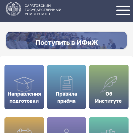
Перейти
к
основному
САРАТОВСКИЙ
содержанию
ГОСУДАРСТВЕННЫЙ
УНИВЕРСИТЕТ
Поступить в ИФиЖ
Направления
Правила
Об
подготовки
приёма
Институте