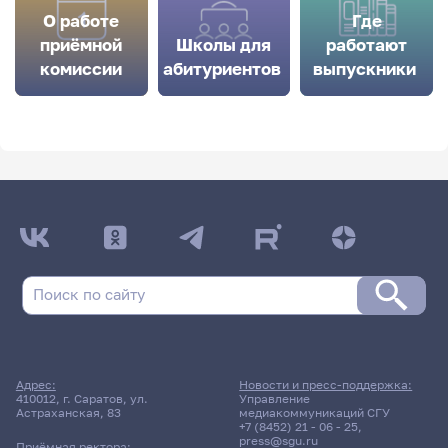
О работе
Где
приёмной
Школы для
работают
комиссии
абитуриентов
выпускники
Адрес:
Новости и пресс-поддержка:
410012, г. Саратов, ул.
Управление
Астраханская, 83
медиакоммуникаций СГУ
+7 (8452) 21 - 06 - 25
,
press@sgu.ru
Приёмная ректора: