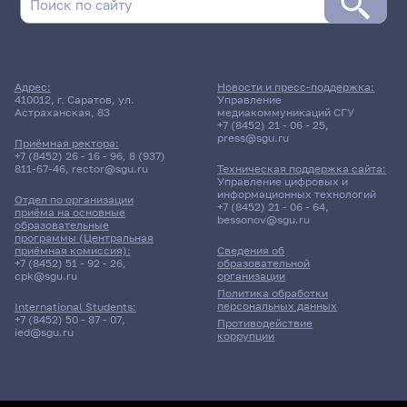
Адрес:
Новости и пресс-поддержка:
410012, г. Саратов, ул.
Управление
Астраханская, 83
медиакоммуникаций СГУ
+7 (8452) 21 - 06 - 25
,
press@sgu.ru
Приёмная ректора:
+7 (8452) 26 - 16 - 96
,
8 (937)
811-67-46
,
rector@sgu.ru
Техническая поддержка сайта:
Управление цифровых и
информационных технологий
Отдел по организации
+7 (8452) 21 - 06 - 64
,
приёма на основные
bessonov@sgu.ru
образовательные
программы (Центральная
приёмная комиссия):
Сведения об
+7 (8452) 51 - 92 - 26
,
образовательной
cpk@sgu.ru
организации
Политика обработки
персональных данных
International Students:
+7 (8452) 50 - 87 - 07
,
Противодействие
ied@sgu.ru
коррупции