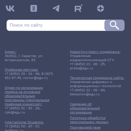
Адрес:
Новости и пресс-поддержка:
410012, г. Саратов, ул.
Управление
Астраханская, 83
медиакоммуникаций СГУ
+7 (8452) 21 - 06 - 25
,
press@sgu.ru
Приёмная ректора:
+7 (8452) 26 - 16 - 96
,
8 (937)
811-67-46
,
rector@sgu.ru
Техническая поддержка сайта:
Управление цифровых и
информационных технологий
Отдел по организации
+7 (8452) 21 - 06 - 64
,
приёма на основные
bessonov@sgu.ru
образовательные
программы (Центральная
приёмная комиссия):
Сведения об
+7 (8452) 51 - 92 - 26
,
образовательной
cpk@sgu.ru
организации
Политика обработки
персональных данных
International Students:
+7 (8452) 50 - 87 - 07
,
Противодействие
ied@sgu.ru