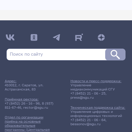
Адрес:
Новости и пресс-поддержка:
410012, г. Саратов, ул.
Управление
Астраханская, 83
медиакоммуникаций СГУ
+7 (8452) 21 - 06 - 25
,
press@sgu.ru
Приёмная ректора:
+7 (8452) 26 - 16 - 96
,
8 (937)
811-67-46
,
rector@sgu.ru
Техническая поддержка сайта:
Управление цифровых и
информационных технологий
Отдел по организации
+7 (8452) 21 - 06 - 64
,
приёма на основные
bessonov@sgu.ru
образовательные
программы (Центральная