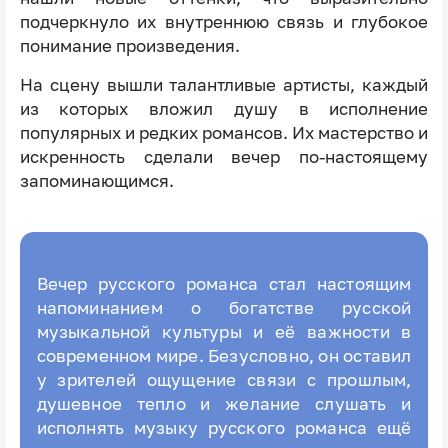
подчеркнуло их внутреннюю связь и глубокое
понимание произведения.
На сцену вышли талантливые артисты, каждый
из которых вложил душу в исполнение
популярных и редких романсов. Их мастерство и
искренность сделали вечер по-настоящему
запоминающимся.
Вечер русского романса стал настоящим
напоминанием о богатстве русской
музыкальной культуры и её важности в
современном мире. Безусловно, он оставил
у зрителей ощущение связи с прошлым,
душевное тепло и желание слушать и
исполнять музыку русского романса ещё