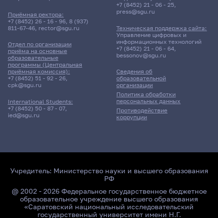
+7 (8452) 21 - 06 - 25
,
press@sgu.ru
Приёмная ректора:
+7 (8452) 26 - 16 - 96
,
8 (937)
811-67-46
,
rector@sgu.ru
Техническая поддержка сайта:
Управление цифровых и
информационных технологий
Отдел по организации
+7 (8452) 21 - 06 - 64
,
приёма на основные
bessonov@sgu.ru
образовательные
программы (Центральная
приёмная комиссия):
Сведения об
+7 (8452) 51 - 92 - 26
,
образовательной
cpk@sgu.ru
организации
Политика обработки
персональных данных
International Students:
+7 (8452) 50 - 87 - 07
,
Противодействие
ied@sgu.ru
коррупции
Учредитель:
Министерство науки и высшего образования
РФ
@ 2002 - 2026 Федеральное государственное бюджетное
образовательное учреждение высшего образования
«Саратовский национальный исследовательский
государственный университет имени Н.Г.