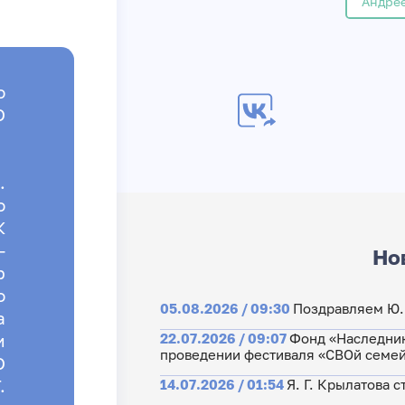
Андре
о
О
.
о
К
-
Но
р
о
05.08.2026 / 09:30
Поздравляем Ю.Г
а
22.07.2026 / 09:07
Фонд «Наследник
и
проведении фестиваля «СВОй семе
О
.
14.07.2026 / 01:54
Я. Г. Крылатова 