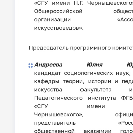
«СГУ имени Н.Г. Чернышевского
Общероссийской обществ
организации «Ассоц
искусствоведов».
Председатель программного комите
Андреева Юлия Юрь
кандидат социологических наук,
кафедры теории, истории и пед
искусства факультета ис
Педагогического института ФГ
«СГУ имени Н
Чернышевского»,
офици
представитель «Росси
общественной академии гол