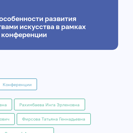
 особенности развития
вами искусства в рамках
 конференции
Конференции
вна
Рахимбаева Инга Эрленовна
ович
Фирсова Татьяна Геннадьевна