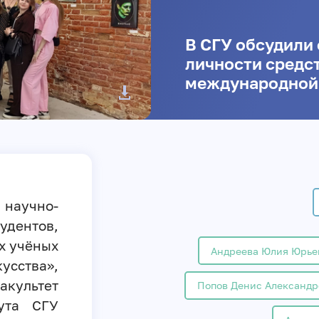
В СГУ обсудили
личности средст
международной
научно-
дентов,
х учёных
Андреева Юлия Юрье
усства»,
акультет
Попов Денис Александр
тута СГУ