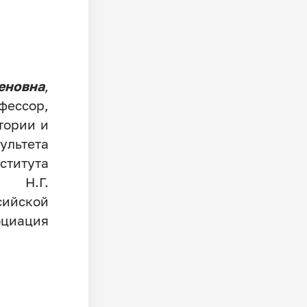
новна
,
фессор,
тории и
ультета
титута
 Н.Г.
сийской
оциация