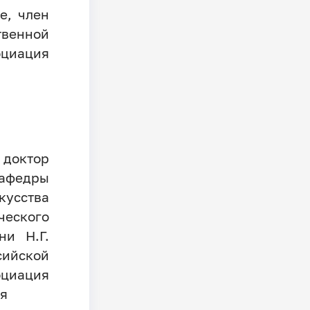
е, член
енной
иация
октор
кафедры
кусства
ческого
и Н.Г.
сийской
оциация
ия