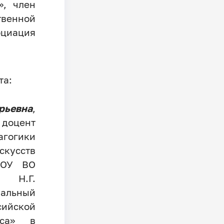
», член
енной
иация
та:
евна
,
 доцент
агогики
кусств
БОУ ВО
.Г.
альный
йской
оса» в