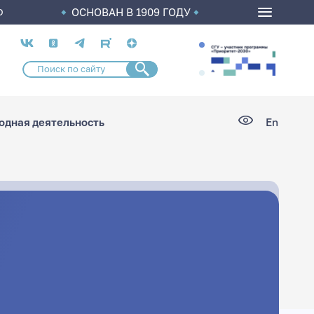
ОСНОВАН В 1909 ГОДУ
О
Социальные
сети
дная деятельность
En