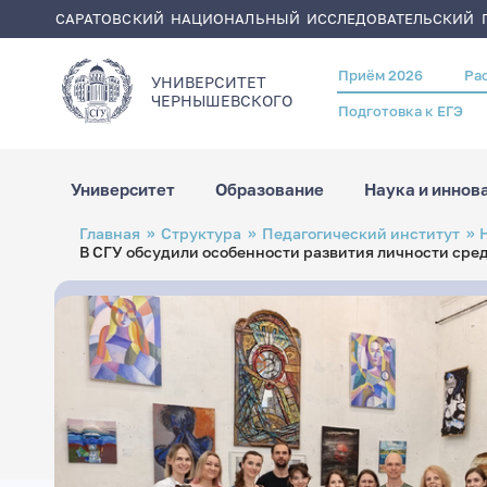
САРАТОВСКИЙ НАЦИОНАЛЬНЫЙ ИССЛЕДОВАТЕЛЬСКИЙ Г
Приём 2026
Ра
Header
УНИВЕРСИТЕТ
menu
ЧЕРНЫШЕВСКОГO
Подготовка к ЕГЭ
Университет
Образование
Наука и иннов
Перейти
Строка
Главная
Структура
Педагогический институт
к
навигации
В СГУ обсудили особенности развития личности ср
основному
содержанию