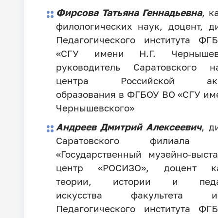
Фирсова Татьяна Геннадьевна
, к
филологических наук, доцент, д
Педагогического института ФГ
«СГУ имени Н.Г. Чернышевс
руководитель Саратовского на
центра Российской ака
образования в ФГБОУ ВО «СГУ име
Чернышевского»
Андреев Дмитрий Алексеевич
, д
Саратовского филиала 
«Государственный музейно-выст
центр «РОСИЗО», доцент к
теории, истории и педаг
искусства факультета ис
Педагогического института ФГ