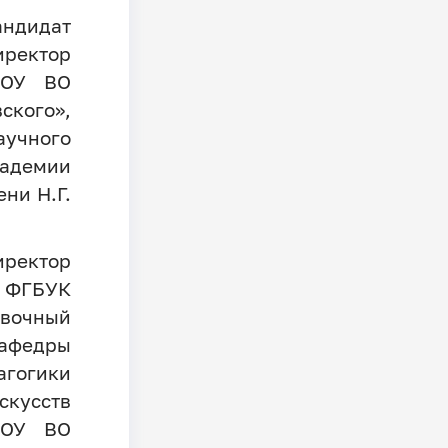
андидат
иректор
БОУ ВО
кого»,
учного
демии
ни Н.Г.
иректор
ФГБУК
авочный
афедры
огики
кусств
БОУ ВО