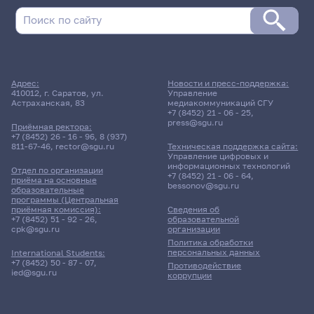
Адрес:
Новости и пресс-поддержка:
410012, г. Саратов, ул.
Управление
Астраханская, 83
медиакоммуникаций СГУ
+7 (8452) 21 - 06 - 25
,
press@sgu.ru
Приёмная ректора:
+7 (8452) 26 - 16 - 96
,
8 (937)
811-67-46
,
rector@sgu.ru
Техническая поддержка сайта:
Управление цифровых и
информационных технологий
Отдел по организации
+7 (8452) 21 - 06 - 64
,
приёма на основные
bessonov@sgu.ru
образовательные
программы (Центральная
приёмная комиссия):
Сведения об
+7 (8452) 51 - 92 - 26
,
образовательной
cpk@sgu.ru
организации
Политика обработки
персональных данных
International Students:
+7 (8452) 50 - 87 - 07
,
Противодействие
ied@sgu.ru
коррупции