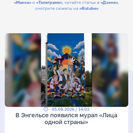
«Максе»
и
«Телеграме»
, читайте статьи в
«Дзене»
,
смотрите сюжеты на
«Rutube»
05.08.2026 / 14:02
В Энгельсе появился мурал «Лица
одной страны»