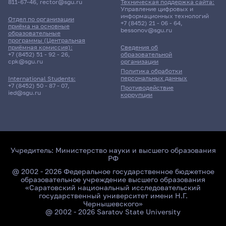
811-67-46
,
rector@sgu.ru
Техническая поддержка сайта:
Управление цифровых и
информационных технологий
Отдел по организации
+7 (8452) 21 - 06 - 64
,
приёма на основные
bessonov@sgu.ru
образовательные
программы (Центральная
приёмная комиссия):
Сведения об
+7 (8452) 51 - 92 - 26
,
образовательной
cpk@sgu.ru
организации
Политика обработки
персональных данных
International Students:
+7 (8452) 50 - 87 - 07
,
Противодействие
ied@sgu.ru
коррупции
Учредитель:
Министерство науки и высшего образования
РФ
@ 2002 - 2026 Федеральное государственное бюджетное
образовательное учреждение высшего образования
«Саратовский национальный исследовательский
государственный университет имени Н.Г.
Чернышевского»
@ 2002 - 2026 Saratov State University