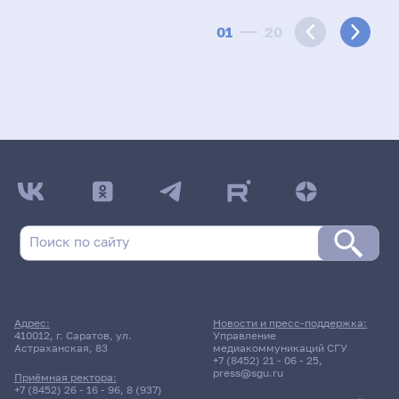
01
20
Адрес:
Новости и пресс-поддержка:
410012, г. Саратов, ул.
Управление
Астраханская, 83
медиакоммуникаций СГУ
+7 (8452) 21 - 06 - 25
,
press@sgu.ru
Приёмная ректора:
+7 (8452) 26 - 16 - 96
,
8 (937)