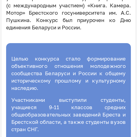
(с международным участием) «Книга. Камера.
Мотор» Брестского госуниверситета им. А.С.
Пушкина. Конкурс был приурочен ко Дню
единения Беларуси и России.
Целью конкурса стало формирование
объективного отношения молодежного
сообщества Беларуси и России к общему
историческому прошлому и культурному
наследию.
Участниками выступили студенты,
учащиеся 9-11 классов
средних
общеобразовательных заведений Бреста и
Брестской области, а также студенты вузов
стран СНГ.