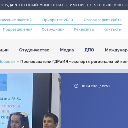
ОСУДАРСТВЕННЫЙ УНИВЕРСИТЕТ ИМЕНИ Н.Г. ЧЕРНЫШЕВСКОГ
списание занятий
Приоритет 2030
Старая версия сайта
Подразделения
Сотрудники
Реквизиты
Контакты
ации
Студенчество
Медиа
ДПО
Междунаро
Новости
Преподаватели ГДРиИЯ - эксперты региональной ко
01.04.2026 / 19:50