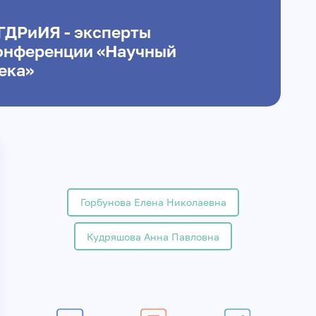
ГДРиИЯ - эксперты
онференции «Научный
ека»
Горбунова Елена Николаевна
Кудряшова Анна Павловна