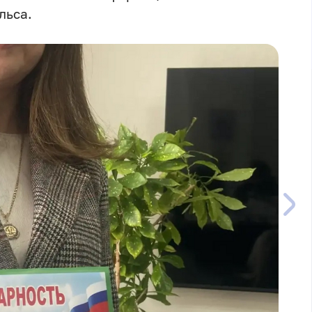
льса.