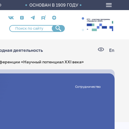
ОСНОВАН В 1909 ГОДУ
О
Социальные
сети
дная деятельность
En
нференции «Научный потенциал XXI века»
Сотрудничество