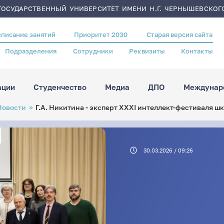
ОСУДАРСТВЕННЫЙ УНИВЕРСИТЕТ ИМЕНИ Н.Г. ЧЕРНЫШЕВСКОГ
списание занятий
Приоритет 2030
Старая версия сайта
Подразделения
Сотрудники
Реквизиты
Контакты
ации
Студенчество
Медиа
ДПО
Междунаро
Новости
Г.А. Никитина - эксперт ХХХI интеллект-фестиваля ш
30.03.2026 / 09:26