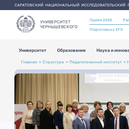
САРАТОВСКИЙ НАЦИОНАЛЬНЫЙ ИССЛЕДОВАТЕЛЬСКИЙ Г
Приём 2026
Ра
Header
УНИВЕРСИТЕТ
menu
ЧЕРНЫШЕВСКОГO
Подготовка к ЕГЭ
Университет
Образование
Наука и иннов
Перейти
Строка
Главная
Структура
Педагогический институт
к
навигации
основному
содержанию