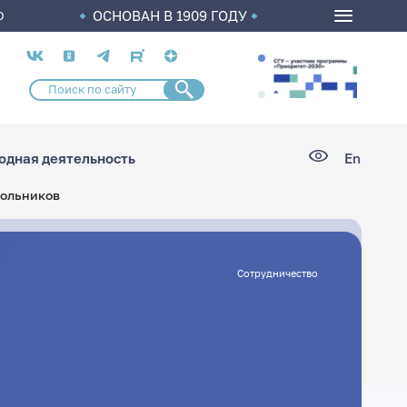
ОСНОВАН В 1909 ГОДУ
О
Социальные
сети
дная деятельность
En
кольников
Сотрудничество