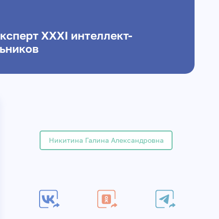
эксперт ХХХI интеллект-
ьников
Никитина Галина Александровна