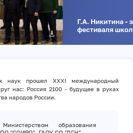
Г.А. Никитина - 
фестиваля школ
х наук прошел ХХХI международный
руг нас: Россия 2100 - будущее в руках
ва народов России.
Министерством образования
ДПО "СОИРО", ГАОУ СО "ЛГН".