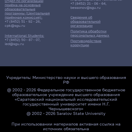
Отдел по организации
+7 (8452) 21 - 06 - 64
,
приёма на основные
bessonov@sgu.ru
образовательные
программы (Центральная
приёмная комиссия):
Сведения об
+7 (8452) 51 - 92 - 26
,
образовательной
cpk@sgu.ru
организации
Политика обработки
персональных данных
International Students:
+7 (8452) 50 - 87 - 07
,
Противодействие
ied@sgu.ru
коррупции
Учредитель:
Министерство науки и высшего образования
РФ
@ 2002 - 2026 Федеральное государственное бюджетное
образовательное учреждение высшего образования
«Саратовский национальный исследовательский
государственный университет имени Н.Г.
Чернышевского»
@ 2002 - 2026 Saratov State University
При использовании материалов активная ссылка на
источник обязательна