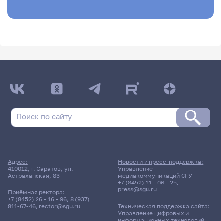
Адрес:
Новости и пресс-поддержка:
410012, г. Саратов, ул.
Управление
Астраханская, 83
медиакоммуникаций СГУ
+7 (8452) 21 - 06 - 25
,
press@sgu.ru
Приёмная ректора:
+7 (8452) 26 - 16 - 96
,
8 (937)
811-67-46
,
rector@sgu.ru
Техническая поддержка сайта:
Управление цифровых и
информационных технологий