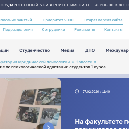
ОСУДАРСТВЕННЫЙ УНИВЕРСИТЕТ ИМЕНИ Н.Г. ЧЕРНЫШЕВСКОГ
списание занятий
Приоритет 2030
Старая версия сайта
Подразделения
Сотрудники
Реквизиты
Контакты
ации
Студенчество
Медиа
ДПО
Междунаро
оратория юридической психологии
Новости
ие по психологической адаптации студентов 1 курса
27.02.2026 / 11:40
На факультете 