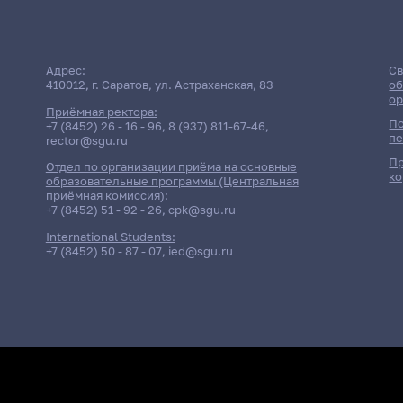
Адрес:
Св
410012, г. Саратов, ул. Астраханская, 83
об
ор
Приёмная ректора:
По
+7 (8452) 26 - 16 - 96
,
8 (937) 811-67-46
,
пе
rector@sgu.ru
Пр
Отдел по организации приёма на основные
ко
образовательные программы (Центральная
приёмная комиссия):
+7 (8452) 51 - 92 - 26
,
cpk@sgu.ru
International Students:
+7 (8452) 50 - 87 - 07
,
ied@sgu.ru