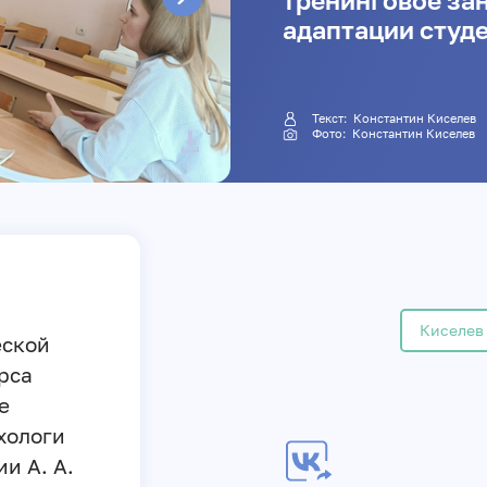
тренинговое за
адаптации студе
Текст:
Константин Киселев
Фото:
Константин Киселев
Киселев
еской
рса
е
хологи
и А. А.