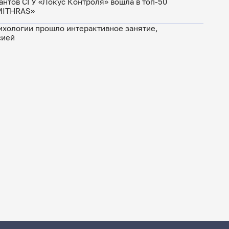
антов СГУ «Локус Контроля» вошла в топ-50
MITHRAS»
ихологии прошло интерактивное занятие,
сией