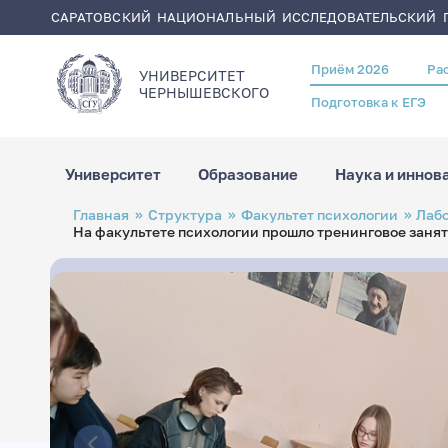
САРАТОВСКИЙ НАЦИОНАЛЬНЫЙ ИССЛЕДОВАТЕЛЬСКИЙ Г
Приём 2026
Ра
Header
УНИВЕРСИТЕТ
menu
ЧЕРНЫШЕВСКОГO
Подготовка к ЕГЭ
Университет
Образование
Наука и иннов
Перейти
Строка
Главная
Структура
Факультет психологии
Лаб
к
навигации
На факультете психологии прошло тренинговое занят
основному
содержанию