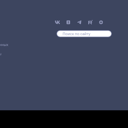
нных
u