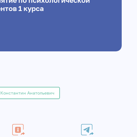
нятие по психологической
нтов 1 курса
 Константин Анатольевич