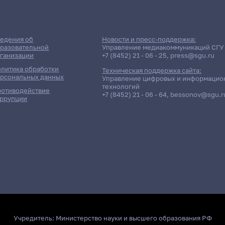
едения об
Новости и пресс-поддержка:
разовательной
Управление медиакоммуникаций СГУ
ганизации
+7 (8452) 21 - 06 - 25
,
press@sgu.ru
литика обработки
Техническая поддержка сайта:
рсональных данных
Управление цифровых и информацио
технологий
отиводействие
+7 (8452) 21 - 06 - 64
,
bessonov@sgu.r
ррупции
Учредитель:
Министерство науки и высшего образования РФ