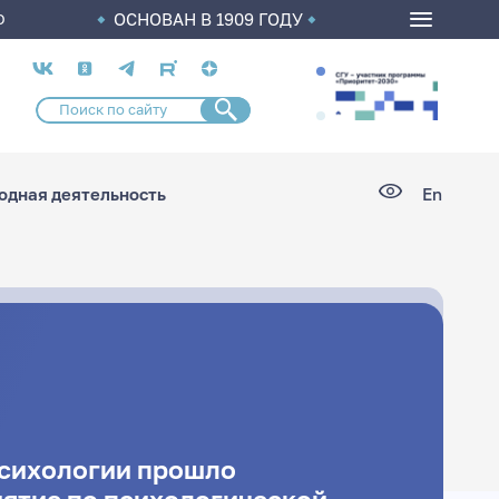
ОСНОВАН В 1909 ГОДУ
О
Социальные
сети
дная деятельность
En
психологии прошло