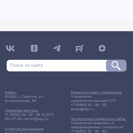
Адрес:
Новости и пресс-поддержка:
410012, г. Саратов, ул.
Управление
Астраханская, 83
медиакоммуникаций СГУ
+7 (8452) 21 - 06 - 25
,
press@sgu.ru
Приёмная ректора:
+7 (8452) 26 - 16 - 96
,
8 (937)
811-67-46
,
rector@sgu.ru
Техническая поддержка сайта:
Управление цифровых и
информационных технологий
Отдел по организации
+7 (8452) 21 - 06 - 64
,
приёма на основные