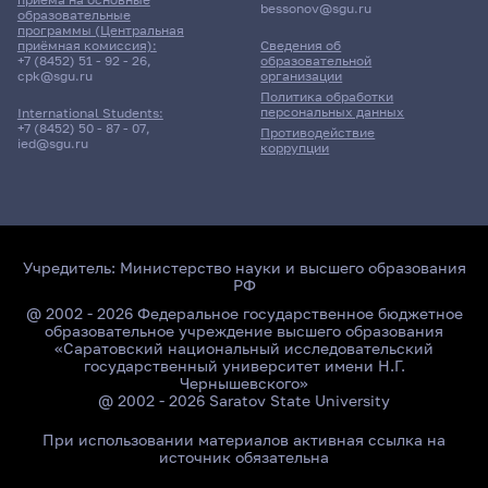
bessonov@sgu.ru
образовательные
программы (Центральная
приёмная комиссия):
Сведения об
+7 (8452) 51 - 92 - 26
,
образовательной
cpk@sgu.ru
организации
Политика обработки
персональных данных
International Students:
+7 (8452) 50 - 87 - 07
,
Противодействие
ied@sgu.ru
коррупции
Учредитель:
Министерство науки и высшего образования
РФ
@ 2002 - 2026 Федеральное государственное бюджетное
образовательное учреждение высшего образования
«Саратовский национальный исследовательский
государственный университет имени Н.Г.
Чернышевского»
@ 2002 - 2026 Saratov State University
При использовании материалов активная ссылка на
источник обязательна