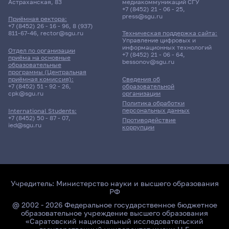
Астраханская, 83
медиакоммуникаций СГУ
+7 (8452) 21 - 06 - 25
,
press@sgu.ru
Приёмная ректора:
+7 (8452) 26 - 16 - 96
,
8 (937)
811-67-46
,
rector@sgu.ru
Техническая поддержка сайта:
Управление цифровых и
информационных технологий
Отдел по организации
+7 (8452) 21 - 06 - 64
,
приёма на основные
bessonov@sgu.ru
образовательные
программы (Центральная
приёмная комиссия):
Сведения об
+7 (8452) 51 - 92 - 26
,
образовательной
cpk@sgu.ru
организации
Политика обработки
персональных данных
International Students:
+7 (8452) 50 - 87 - 07
,
Противодействие
ied@sgu.ru
коррупции
Учредитель:
Министерство науки и высшего образования
РФ
@ 2002 - 2026 Федеральное государственное бюджетное
образовательное учреждение высшего образования
«Саратовский национальный исследовательский