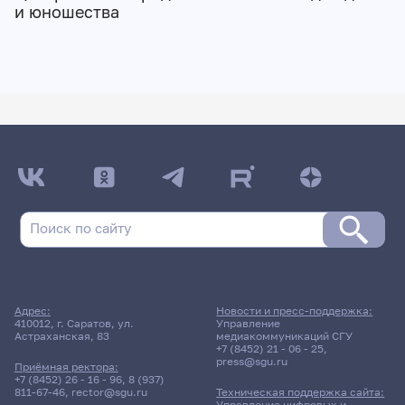
и юношества
Адрес:
Новости и пресс-поддержка:
410012, г. Саратов, ул.
Управление
Астраханская, 83
медиакоммуникаций СГУ
+7 (8452) 21 - 06 - 25
,
press@sgu.ru
Приёмная ректора:
+7 (8452) 26 - 16 - 96
,
8 (937)
811-67-46
,
rector@sgu.ru
Техническая поддержка сайта:
Управление цифровых и