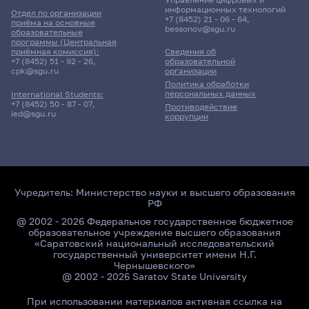
информационных технологий
Отдел по организации
+7 (8452) 21 - 06 - 64
,
приёма на основные
bessonov@sgu.ru
образовательные
программы (Центральная
приёмная комиссия):
Сведения об
+7 (8452) 51 - 92 - 26
,
образовательной
cpk@sgu.ru
организации
Политика обработки
персональных данных
International Students:
+7 (8452) 50 - 87 - 07
,
Противодействие
ied@sgu.ru
коррупции
Учредитель:
Министерство науки и высшего образования
РФ
@ 2002 - 2026 Федеральное государственное бюджетное
образовательное учреждение высшего образования
«Саратовский национальный исследовательский
государственный университет имени Н.Г.
Чернышевского»
@ 2002 - 2026 Saratov State University
При использовании материалов активная ссылка на