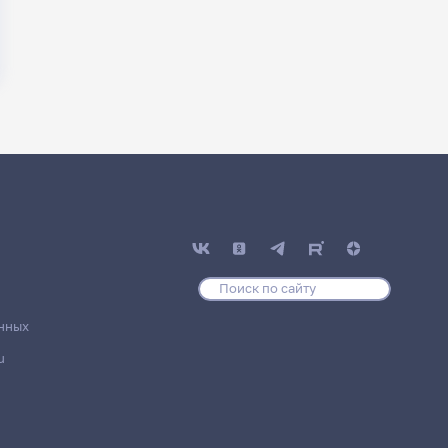
нных
u