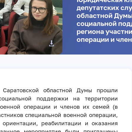
депутатских сл
областной Думы
социальной под
региона участн
операции и член
й Саратовской областной Думы прошли
социальной поддержки на территории
военной операции и членов их семей (в
астников специальной военной операции,
 ориентации, реабилитации и оказания
азанное мероприятие были приглашены