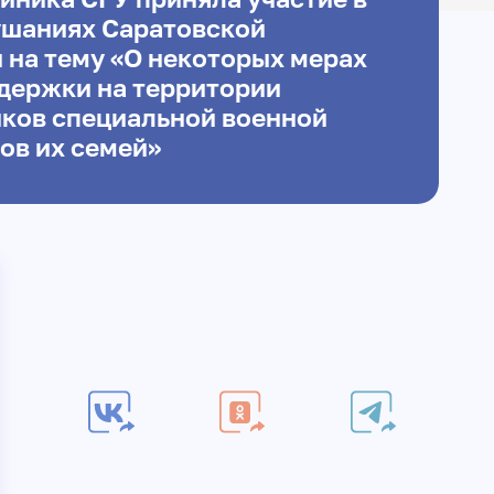
ушаниях Саратовской
 на тему «О некоторых мерах
держки на территории
иков специальной военной
ов их семей»