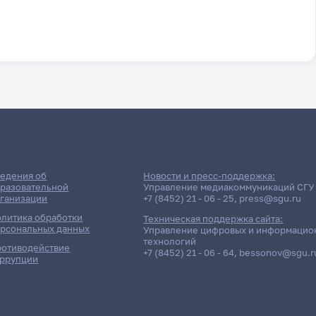
едения об
Новости и пресс-поддержка:
разовательной
Управление медиакоммуникаций СГУ
ганизации
+7 (8452) 21 - 06 - 25
,
press@sgu.ru
литика обработки
Техническая поддержка сайта:
рсональных данных
Управление цифровых и информацио
технологий
отиводействие
+7 (8452) 21 - 06 - 64
,
bessonov@sgu.r
ррупции