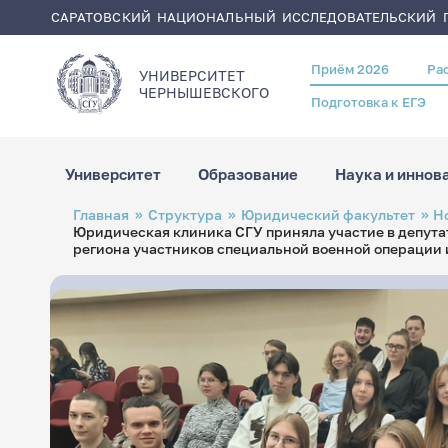
САРАТОВСКИЙ НАЦИОНАЛЬНЫЙ ИССЛЕДОВАТЕЛЬСКИЙ Г
Приём 2026
Ра
Header
УНИВЕРСИТЕТ
menu
ЧЕРНЫШЕВСКОГO
Подготовка к ЕГЭ
Университет
Образование
Наука и иннов
Перейти
Строка
Главная
Структура
Юридический факультет
Н
к
навигации
Юридическая клиника СГУ приняла участие в депута
основному
содержанию
региона участников специальной военной операции 