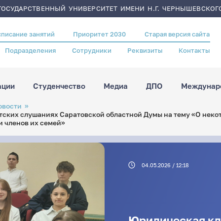
ОСУДАРСТВЕННЫЙ УНИВЕРСИТЕТ ИМЕНИ Н.Г. ЧЕРНЫШЕВСКОГ
списание занятий
Приоритет 2030
Старая версия сайта
Подразделения
Сотрудники
Реквизиты
Контакты
ации
Студенчество
Медиа
ДПО
Междунаро
овости
тских слушаниях Саратовской областной Думы на тему «О нек
и членов их семей»
04.05.2026 / 12:18
Юридическая кл