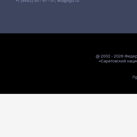
+7 (8452) 50 - 87 - 07
,
ied@sgu.ru
@ 2002 - 2026 Феде
«Саратовский наци
Пр