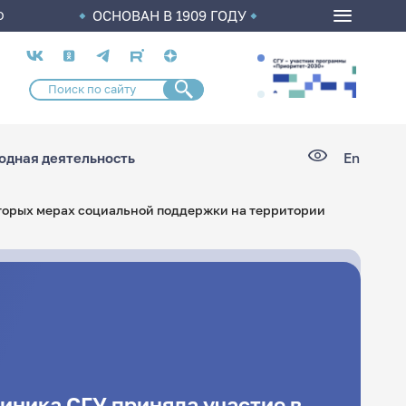
ОСНОВАН В 1909 ГОДУ
О
Социальные
сети
дная деятельность
En
оторых мерах социальной поддержки на территории
иника СГУ приняла участие в