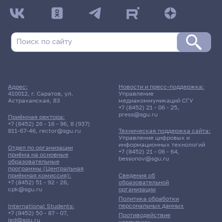
Адрес:
Новости и пресс-поддержка:
410012, г. Саратов, ул.
Управление
Астраханская, 83
медиакоммуникаций СГУ
+7 (8452) 21 - 06 - 25
,
press@sgu.ru
Приёмная ректора:
+7 (8452) 26 - 16 - 96
,
8 (937)
811-67-46
,
rector@sgu.ru
Техническая поддержка сайта:
Управление цифровых и
информационных технологий
Отдел по организации
+7 (8452) 21 - 06 - 64
,
приёма на основные
bessonov@sgu.ru
образовательные
программы (Центральная
приёмная комиссия):
Сведения об
+7 (8452) 51 - 92 - 26
,
образовательной
cpk@sgu.ru
организации
Политика обработки
персональных данных
International Students:
+7 (8452) 50 - 87 - 07
,
Противодействие
ied@sgu.ru
коррупции