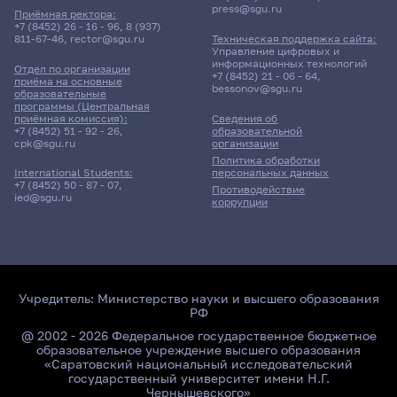
press@sgu.ru
Приёмная ректора:
+7 (8452) 26 - 16 - 96
,
8 (937)
811-67-46
,
rector@sgu.ru
Техническая поддержка сайта:
Управление цифровых и
информационных технологий
Отдел по организации
+7 (8452) 21 - 06 - 64
,
приёма на основные
bessonov@sgu.ru
образовательные
программы (Центральная
приёмная комиссия):
Сведения об
+7 (8452) 51 - 92 - 26
,
образовательной
cpk@sgu.ru
организации
Политика обработки
персональных данных
International Students:
+7 (8452) 50 - 87 - 07
,
Противодействие
ied@sgu.ru
коррупции
Учредитель:
Министерство науки и высшего образования
РФ
@ 2002 - 2026 Федеральное государственное бюджетное
образовательное учреждение высшего образования
«Саратовский национальный исследовательский
государственный университет имени Н.Г.
Чернышевского»