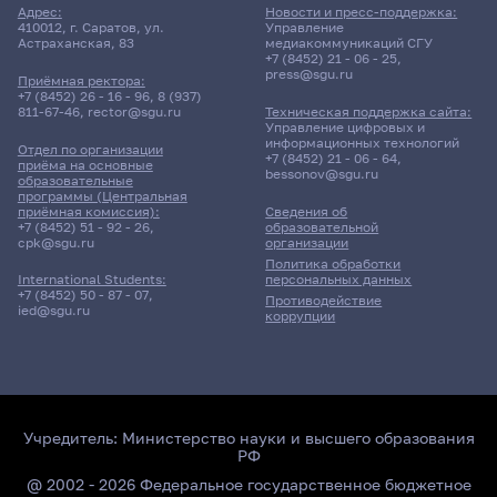
Адрес:
Новости и пресс-поддержка:
410012, г. Саратов, ул.
Управление
Астраханская, 83
медиакоммуникаций СГУ
+7 (8452) 21 - 06 - 25
,
press@sgu.ru
Приёмная ректора:
+7 (8452) 26 - 16 - 96
,
8 (937)
811-67-46
,
rector@sgu.ru
Техническая поддержка сайта:
Управление цифровых и
информационных технологий
Отдел по организации
+7 (8452) 21 - 06 - 64
,
приёма на основные
bessonov@sgu.ru
образовательные
программы (Центральная
приёмная комиссия):
Сведения об
+7 (8452) 51 - 92 - 26
,
образовательной
cpk@sgu.ru
организации
Политика обработки
персональных данных
International Students:
+7 (8452) 50 - 87 - 07
,
Противодействие
ied@sgu.ru
коррупции
Учредитель:
Министерство науки и высшего образования
РФ
@ 2002 - 2026 Федеральное государственное бюджетное