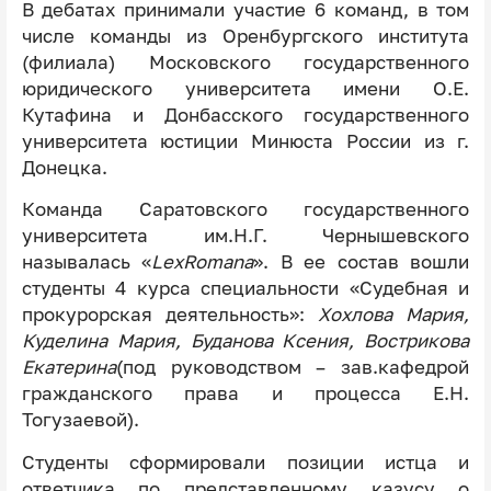
В дебатах принимали участие 6 команд, в том
числе команды из Оренбургского института
(филиала) Московского государственного
юридического университета имени О.Е.
Кутафина и Донбасского государственного
университета юстиции Минюста России из г.
Донецка.
Команда Саратовского государственного
университета им.Н.Г. Чернышевского
называлась «
LexRomana
». В ее состав вошли
студенты 4 курса специальности «Судебная и
прокурорская деятельность»:
Хохлова Мария,
Куделина Мария, Буданова Ксения, Вострикова
Екатерина
(под руководством – зав.кафедрой
гражданского права и процесса Е.Н.
Тогузаевой).
Студенты сформировали позиции истца и
ответчика по представленному казусу о