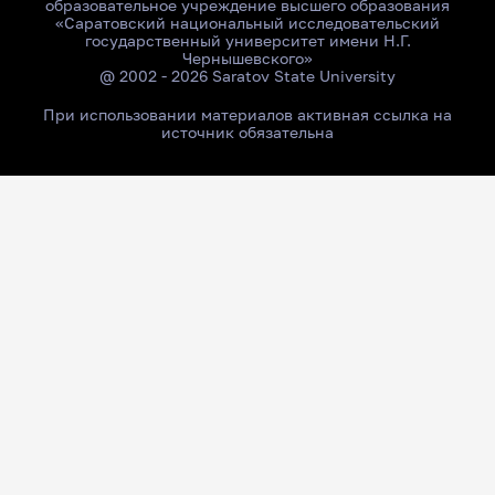
образовательное учреждение высшего образования
«Саратовский национальный исследовательский
государственный университет имени Н.Г.
Чернышевского»
@ 2002 - 2026 Saratov State University
При использовании материалов активная ссылка на
источник обязательна