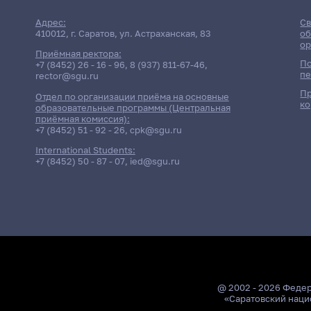
Адрес:
Св
410012, г. Саратов, ул. Астраханская, 83
об
ор
Приёмная ректора:
По
+7 (8452) 26 - 16 - 96
,
8 (937) 811-67-46
,
пе
rector@sgu.ru
Пр
Отдел по организации приёма на основные
ко
образовательные программы (Центральная
приёмная комиссия):
+7 (8452) 51 - 92 - 26
,
cpk@sgu.ru
International Students:
+7 (8452) 50 - 87 - 07
,
ied@sgu.ru
@ 2002 - 2026 Феде
«Саратовский наци