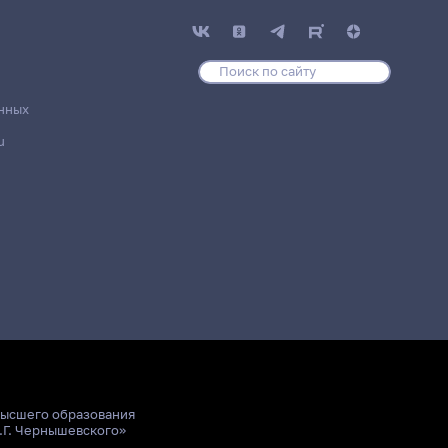
нных
u
высшего образования
.Г. Чернышевского»