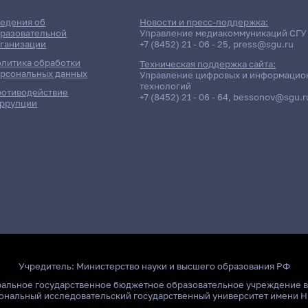
едения об
Новости и пресс-поддержка:
разовательной
Управление медиакоммуникаций СГУ
ганизации
+7 (8452) 21 - 06 - 25
,
press@sgu.ru
литика обработки
Техническая поддержка сайта:
рсональных данных
Управление цифровых и информацио
технологий
отиводействие
+7 (8452) 21 - 06 - 64
,
bessonov@sgu.r
ррупции
Учредитель:
Министерство науки и высшего образования РФ
ральное государственное бюджетное образовательное учреждение 
ональный исследовательский государственный университет имени Н