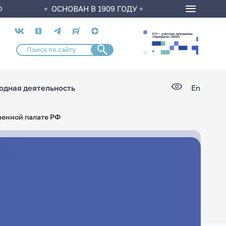
ОСНОВАН В 1909 ГОДУ
О
Социальные
сети
дная деятельность
En
венной палате РФ