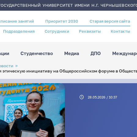
ОСУДАРСТВЕННЫЙ УНИВЕРСИТЕТ ИМЕНИ Н.Г. ЧЕРНЫШЕВСКОГ
списание занятий
Приоритет 2030
Старая версия сайта
Подразделения
Сотрудники
Реквизиты
Контакты
ации
Студенчество
Медиа
ДПО
Междунаро
овости
и этическую инициативу на Общероссийском форуме в Общест
28.05.2026 / 10:37