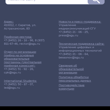
Адрес:
Новости и пресс-поддержка:
410012, г. Саратов, ул.
Управление
Астраханская, 83
медиакоммуникаций СГУ
+7 (8452) 21 - 06 - 25
,
press@sgu.ru
Приёмная ректора:
+7 (8452) 26 - 16 - 96
,
8 (937)
811-67-46
,
rector@sgu.ru
Техническая поддержка сайта:
Управление цифровых и
информационных технологий
Отдел по организации
+7 (8452) 21 - 06 - 64
,
приёма на основные
bessonov@sgu.ru
образовательные
программы (Центральная
приёмная комиссия):
Сведения об
+7 (8452) 51 - 92 - 26
,
образовательной
cpk@sgu.ru
организации
Политика обработки
персональных данных
International Students:
+7 (8452) 50 - 87 - 07
,
Противодействие
ied@sgu.ru
коррупции