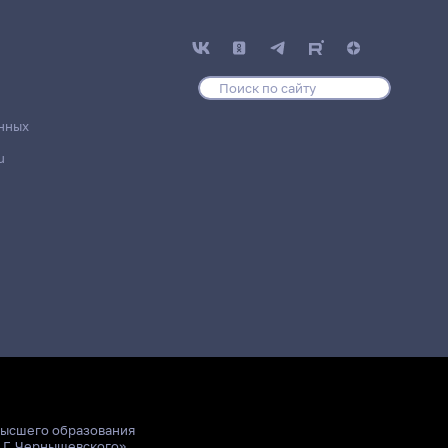
нных
u
высшего образования
.Г. Чернышевского»