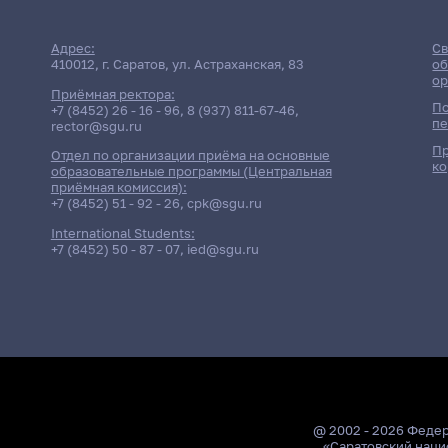
Адрес:
Св
410012, г. Саратов, ул. Астраханская, 83
об
ор
Приёмная ректора:
По
+7 (8452) 26 - 16 - 96
,
8 (937) 811-67-46
,
пе
rector@sgu.ru
Пр
Отдел по организации приёма на основные
ко
образовательные программы (Центральная
приёмная комиссия):
+7 (8452) 51 - 92 - 26
,
cpk@sgu.ru
International Students:
+7 (8452) 50 - 87 - 07
,
ied@sgu.ru
@ 2002 - 2026 Феде
«Саратовский наци