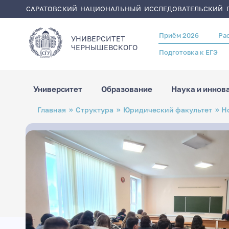
САРАТОВСКИЙ НАЦИОНАЛЬНЫЙ ИССЛЕДОВАТЕЛЬСКИЙ Г
Приём 2026
Ра
Header
УНИВЕРСИТЕТ
menu
ЧЕРНЫШЕВСКОГO
Подготовка к ЕГЭ
Университет
Образование
Наука и иннов
Перейти
Строка
Главная
Структура
Юридический факультет
Н
к
навигации
основному
содержанию