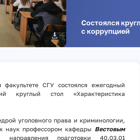
Состоялся круг
с коррупцией
 факультете СГУ состоялся ежегодный
ский круглый стол «Характеристика
едрой уголовного права и криминологии,
их наук профессором кафедры
Вестовым
аправления подготовки 40.03.01