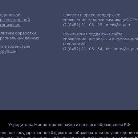
едения об
Новости и пресс-поддержка:
разовательной
Управление медиакоммуникаций СГУ
ганизации
+7 (8452) 21 - 06 - 25
,
press@sgu.ru
литика обработки
Техническая поддержка сайта:
рсональных данных
Управление цифровых и информацио
технологий
отиводействие
+7 (8452) 21 - 06 - 64
,
bessonov@sgu.r
ррупции
Учредитель:
Министерство науки и высшего образования РФ
ральное государственное бюджетное образовательное учреждение 
ональный исследовательский государственный университет имени Н