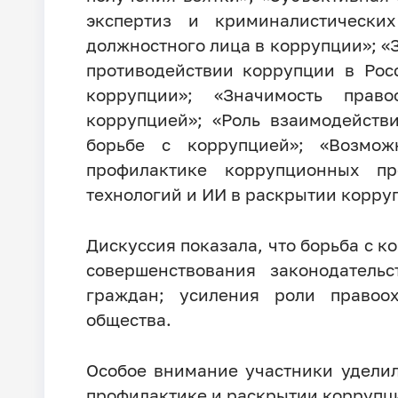
экспертиз и криминалистически
должностного лица в коррупции»; 
противодействии коррупции в Рос
коррупции»; «Значимость прав
коррупцией»; «Роль взаимодейст
борьбе с коррупцией»; «Возмо
профилактике коррупционных пр
технологий и ИИ в раскрытии корру
Дискуссия показала, что борьба с к
совершенствования законодатель
граждан; усиления роли правоо
общества.
Особое внимание участники удели
профилактике и раскрытии коррупц