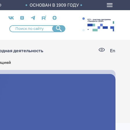
ОСНОВАН В 1909 ГОДУ
О
Социальные
сети
дная деятельность
En
пцией