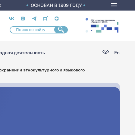
ОСНОВАН В 1909 ГОДУ
О
Социальные
сети
дная деятельность
En
охранении этнокультурного и языкового