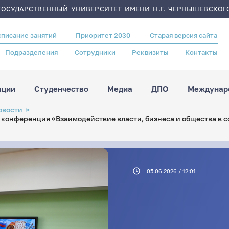
ОСУДАРСТВЕННЫЙ УНИВЕРСИТЕТ ИМЕНИ Н.Г. ЧЕРНЫШЕВСКОГ
списание занятий
Приоритет 2030
Старая версия сайта
Подразделения
Сотрудники
Реквизиты
Контакты
ации
Студенчество
Медиа
ДПО
Междунаро
овости
 конференция «Взаимодействие власти, бизнеса и общества в с
05.06.2026 / 12:01