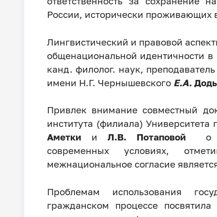
ответственность за сохранение н
России, исторически проживающих в
Лингвистический и правовой аспект
общенациональной идентичности в 
канд. филолог. наук, преподавате
имени Н.Г. Чернышевского
Е.А.
Доды
Привлек внимание совместный до
института (филиала) Университета
Аметки
и
Л.В.
Потаповой
о п
современных условиях, отме
межнациональное согласие является
Проблемам использования госу
гражданском процессе посвятила 