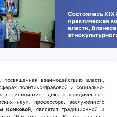
Состоялась XIХ
практическая к
власти, бизнеса
этнокультурног
, посвященная взаимодействию власти,
сферах политико-правовой и социально-
ся по инициативе декана юридического
еских наук, профессора, заслуженного
ны Комковой
, является традиционной и
етом 19-й год подряд. В этот раз для