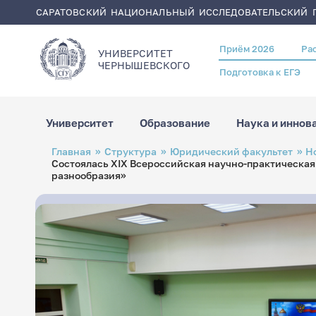
САРАТОВСКИЙ НАЦИОНАЛЬНЫЙ ИССЛЕДОВАТЕЛЬСКИЙ Г
Приём 2026
Ра
Header
УНИВЕРСИТЕТ
menu
ЧЕРНЫШЕВСКОГO
Подготовка к ЕГЭ
Университет
Образование
Наука и иннов
Перейти
Строка
Главная
Структура
Юридический факультет
Н
к
навигации
Состоялась XIХ Всероссийская научно-практическая
основному
содержанию
разнообразия»