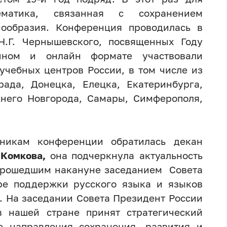
матика, связанная с сохранением
нообразия. Конференция проводилась в
.Г. Чернышевского, посвященных Году
чном и онлайн формате участвовали
учебных центров России, в том числе из
рада, Донецка, Елецка, Екатеринбурга,
жнего Новгорода, Самары, Симферополя,
тникам конференции обратилась декан
. Комкова,
она
подчеркнула актуальность
 прошедшим накануне заседанием Совета
ре поддержки русского языка и языков
. На заседании Совета Президент России
в нашей стране принят стратегический
е направления сохранения, развития и