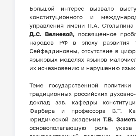
Большой интерес вызвало выст
конституционного и междунаро
управления имени П.А. Столыпина
Д.С. Велиевой,
посвященное проб
народов РФ в эпоху развития т
Сейфаддиновны, отсутствие в цифр
языковых моделях языков малочис
их исчезновению и нарушению язы
Теме государственной политики
традиционных российских духовно-
доклад зав. кафедры конституц
Фарбера и профессора В.Т. Ка
юридической академии
Т.В. Замет
основополагающую роль указ