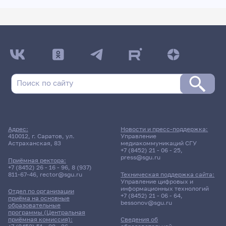
Адрес:
Новости и пресс-поддержка:
410012, г. Саратов, ул.
Управление
Астраханская, 83
медиакоммуникаций СГУ
+7 (8452) 21 - 06 - 25
,
press@sgu.ru
Приёмная ректора:
+7 (8452) 26 - 16 - 96
,
8 (937)
811-67-46
,
rector@sgu.ru
Техническая поддержка сайта:
Управление цифровых и
информационных технологий
Отдел по организации
+7 (8452) 21 - 06 - 64
,
приёма на основные
bessonov@sgu.ru
образовательные
программы (Центральная
приёмная комиссия):
Сведения об