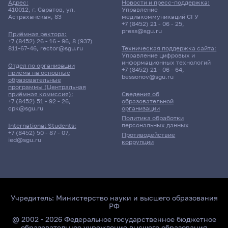
Адрес:
Новости и пресс-поддержка:
410012, г. Саратов, ул.
Управление
Астраханская, 83
медиакоммуникаций СГУ
+7 (8452) 21 - 06 - 25
,
press@sgu.ru
Приёмная ректора:
+7 (8452) 26 - 16 - 96
,
8 (937)
811-67-46
,
rector@sgu.ru
Техническая поддержка сайта:
Управление цифровых и
информационных технологий
Отдел по организации
+7 (8452) 21 - 06 - 64
,
приёма на основные
bessonov@sgu.ru
образовательные
программы (Центральная
приёмная комиссия):
Сведения об
+7 (8452) 51 - 92 - 26
,
образовательной
cpk@sgu.ru
организации
Политика обработки
персональных данных
International Students:
+7 (8452) 50 - 87 - 07
,
Противодействие
ied@sgu.ru
коррупции
Учредитель:
Министерство науки и высшего образования
РФ
@ 2002 - 2026 Федеральное государственное бюджетное
образовательное учреждение высшего образования