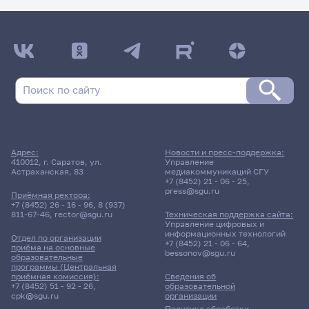
Адрес:
Новости и пресс-поддержка:
410012, г. Саратов, ул.
Управление
Астраханская, 83
медиакоммуникаций СГУ
+7 (8452) 21 - 06 - 25
,
press@sgu.ru
Приёмная ректора:
+7 (8452) 26 - 16 - 96
,
8 (937)
811-67-46
,
rector@sgu.ru
Техническая поддержка сайта:
Управление цифровых и
информационных технологий
Отдел по организации
+7 (8452) 21 - 06 - 64
,
приёма на основные
bessonov@sgu.ru
образовательные
программы (Центральная
приёмная комиссия):
Сведения об
+7 (8452) 51 - 92 - 26
,
образовательной
cpk@sgu.ru
организации
Политика обработки