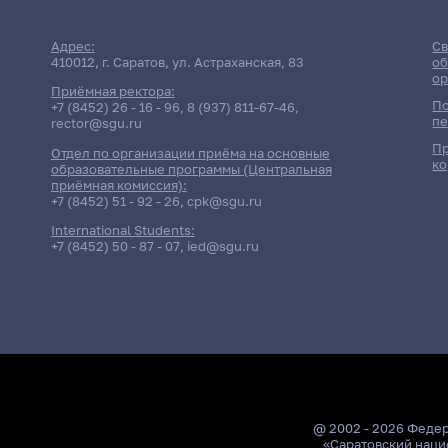
Адрес:
Св
410012, г. Саратов, ул. Астраханская, 83
об
ор
Приёмная ректора:
По
+7 (8452) 26 - 16 - 96
,
8 (937) 811-67-46
,
пе
rector@sgu.ru
Пр
Отдел по организации приёма на основные
ко
образовательные программы (Центральная
приёмная комиссия):
+7 (8452) 51 - 92 - 26
,
cpk@sgu.ru
International Students:
+7 (8452) 50 - 87 - 07
,
ied@sgu.ru
@ 2002 - 2026 Феде
«Саратовский наци