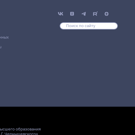
нных
u
высшего образования
.Г. Чернышевского»