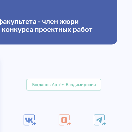
факультета - член жюри
 конкурса проектных работ
Богданов Артём Владимирович