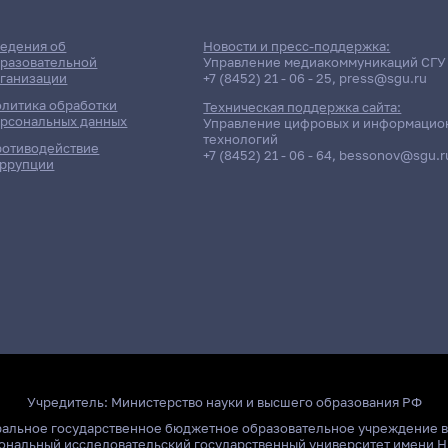
едения об
Новости и пресс-поддержка:
разовательной
Управление медиакоммуникаций СГУ
ганизации
+7 (8452) 21 - 06 - 25
,
press@sgu.ru
литика обработки
Техническая поддержка сайта:
рсональных данных
Управление цифровых и информацио
технологий
отиводействие
+7 (8452) 21 - 06 - 64
,
bessonov@sgu.r
ррупции
Учредитель:
Министерство науки и высшего образования РФ
ральное государственное бюджетное образовательное учреждение 
ональный исследовательский государственный университет имени Н