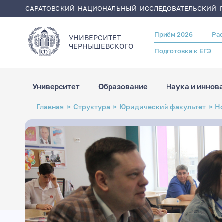
САРАТОВСКИЙ НАЦИОНАЛЬНЫЙ ИССЛЕДОВАТЕЛЬСКИЙ Г
Приём 2026
Ра
Header
УНИВЕРСИТЕТ
menu
ЧЕРНЫШЕВСКОГO
Подготовка к ЕГЭ
Университет
Образование
Наука и иннов
Перейти
Строка
Главная
Структура
Юридический факультет
Н
к
навигации
основному
содержанию