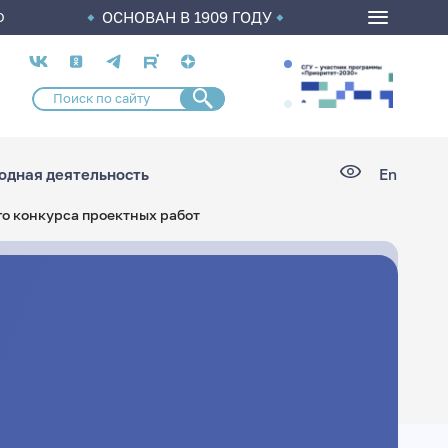
ОСНОВАН В 1909 ГОДУ
О
Социальные
сети
дная деятельность
En
о конкурса проектных работ