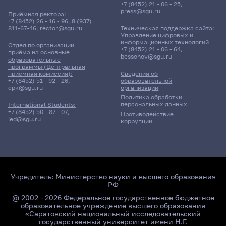
+7 (8452) 21 - 06 - 25
,
press@sgu.ru
Приёмная ректора:
+7 (8452) 26 - 16 - 96
,
8 (937)
811-67-46
,
rector@sgu.ru
Техническая поддержка сайта:
Управление цифровых и
информационных технологий
Отдел по организации
+7 (8452) 21 - 06 - 64
,
приёма на основные
bessonov@sgu.ru
образовательные
программы (Центральная
приёмная комиссия):
Сведения об
+7 (8452) 51 - 92 - 26
,
образовательной
cpk@sgu.ru
организации
Политика обработки
персональных данных
International Students:
+7 (8452) 50 - 87 - 07
,
Противодействие
ied@sgu.ru
коррупции
Учредитель:
Министерство науки и высшего образования
РФ
@ 2002 - 2026 Федеральное государственное бюджетное
образовательное учреждение высшего образования
«Саратовский национальный исследовательский
государственный университет имени Н.Г.