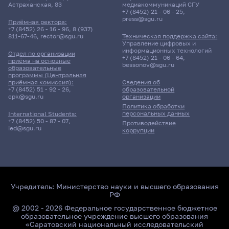
Астраханская, 83
медиакоммуникаций СГУ
+7 (8452) 21 - 06 - 25
,
press@sgu.ru
Приёмная ректора:
+7 (8452) 26 - 16 - 96
,
8 (937)
811-67-46
,
rector@sgu.ru
Техническая поддержка сайта:
Управление цифровых и
информационных технологий
Отдел по организации
+7 (8452) 21 - 06 - 64
,
приёма на основные
bessonov@sgu.ru
образовательные
программы (Центральная
приёмная комиссия):
Сведения об
+7 (8452) 51 - 92 - 26
,
образовательной
cpk@sgu.ru
организации
Политика обработки
персональных данных
International Students:
+7 (8452) 50 - 87 - 07
,
Противодействие
ied@sgu.ru
коррупции
Учредитель:
Министерство науки и высшего образования
РФ
@ 2002 - 2026 Федеральное государственное бюджетное
образовательное учреждение высшего образования
«Саратовский национальный исследовательский