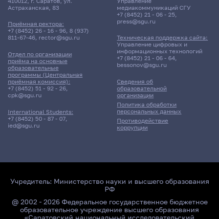
410012, г. Саратов, ул.
Управление
Астраханская, 83
медиакоммуникаций СГУ
+7 (8452) 21 - 06 - 25
,
press@sgu.ru
Приёмная ректора:
+7 (8452) 26 - 16 - 96
,
8 (937)
811-67-46
,
rector@sgu.ru
Техническая поддержка сайта:
Управление цифровых и
информационных технологий
Отдел по организации
+7 (8452) 21 - 06 - 64
,
приёма на основные
bessonov@sgu.ru
образовательные
программы (Центральная
приёмная комиссия):
Сведения об
+7 (8452) 51 - 92 - 26
,
образовательной
cpk@sgu.ru
организации
Политика обработки
персональных данных
International Students:
+7 (8452) 50 - 87 - 07
,
Противодействие
ied@sgu.ru
коррупции
Учредитель:
Министерство науки и высшего образования
РФ
@ 2002 - 2026 Федеральное государственное бюджетное
образовательное учреждение высшего образования
«Саратовский национальный исследовательский