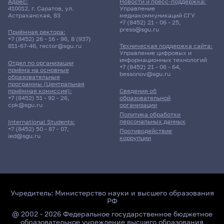
Адрес:
Новости и пресс-поддержка:
410012, г. Саратов, ул.
Управление
Астраханская, 83
медиакоммуникаций СГУ
+7 (8452) 21 - 06 - 25
,
press@sgu.ru
Приёмная ректора:
+7 (8452) 26 - 16 - 96
,
8 (937)
811-67-46
,
rector@sgu.ru
Техническая поддержка сайта:
Управление цифровых и
информационных технологий
Отдел по организации
+7 (8452) 21 - 06 - 64
,
приёма на основные
bessonov@sgu.ru
образовательные
программы (Центральная
приёмная комиссия):
Сведения об
+7 (8452) 51 - 92 - 26
,
образовательной
cpk@sgu.ru
организации
Политика обработки
персональных данных
International Students:
+7 (8452) 50 - 87 - 07
,
Противодействие
ied@sgu.ru
коррупции
Учредитель:
Министерство науки и высшего образования
РФ
@ 2002 - 2026 Федеральное государственное бюджетное
образовательное учреждение высшего образования