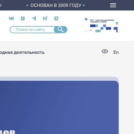
ОСНОВАН В 1909 ГОДУ
О
Социальные
сети
дная деятельность
En
цев