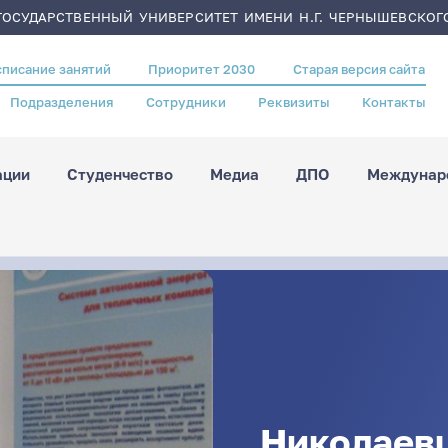
ОСУДАРСТВЕННЫЙ УНИВЕРСИТЕТ ИМЕНИ Н.Г. ЧЕРНЫШЕВСКОГ
списание занятий
Приоритет 2030
Старая версия сайта
Подразделения
Сотрудники
Реквизиты
Контакты
ации
Студенчество
Медиа
ДПО
Междунаро
Николаев