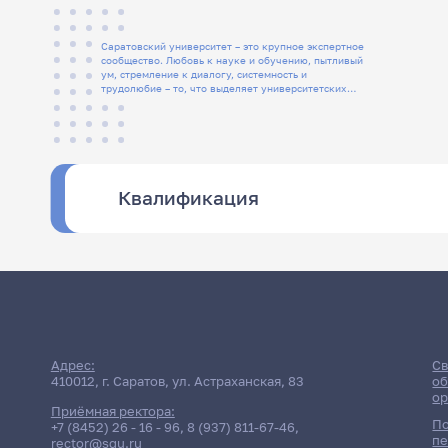
Саратовский университет – это крупное экспертное
сообщество. Любовь к науке и обучению, пытливый
ум, стремление к диалогу, системность и
трудолюбие – то, что выделяет университетских
людей
Квалификация
Адрес:
Св
410012, г. Саратов, ул. Астраханская, 83
об
ор
Приёмная ректора:
По
+7 (8452) 26 - 16 - 96
,
8 (937) 811-67-46
,
пе
rector@sgu.ru