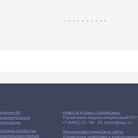
едения об
Новости и пресс-поддержка:
разовательной
Управление медиакоммуникаций СГУ
ганизации
+7 (8452) 21 - 06 - 25
,
press@sgu.ru
литика обработки
Техническая поддержка сайта:
рсональных данных
Управление цифровых и информацио