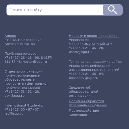
Адрес:
Новости и пресс-поддержка:
410012, г. Саратов, ул.
Управление
Астраханская, 83
медиакоммуникаций СГУ
+7 (8452) 21 - 06 - 25
,
press@sgu.ru
Приёмная ректора:
+7 (8452) 26 - 16 - 96
,
8 (937)
811-67-46
,
rector@sgu.ru
Техническая поддержка сайта:
Управление цифровых и
информационных технологий
Отдел по организации
+7 (8452) 21 - 06 - 64
,
приёма на основные
bessonov@sgu.ru
образовательные
программы (Центральная
приёмная комиссия):
Сведения об
+7 (8452) 51 - 92 - 26
,
образовательной
cpk@sgu.ru
организации
Политика обработки
персональных данных
International Students:
+7 (8452) 50 - 87 - 07
,
Противодействие
ied@sgu.ru
коррупции