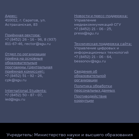
Адрес:
Новости и пресс-поддержка:
410012, г. Саратов, ул.
Управление
Астраханская, 83
медиакоммуникаций СГУ
+7 (8452) 21 - 06 - 25
,
press@sgu.ru
Приёмная ректора:
+7 (8452) 26 - 16 - 96
,
8 (937)
811-67-46
,
rector@sgu.ru
Техническая поддержка сайта:
Управление цифровых и
информационных технологий
Отдел по организации
+7 (8452) 21 - 06 - 64
,
приёма на основные
bessonov@sgu.ru
образовательные
программы (Центральная
приёмная комиссия):
Сведения об
+7 (8452) 51 - 92 - 26
,
образовательной
cpk@sgu.ru
организации
Политика обработки
персональных данных
International Students:
+7 (8452) 50 - 87 - 07
,
Противодействие
ied@sgu.ru
коррупции
Учредитель:
Министерство науки и высшего образования