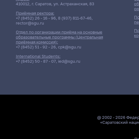
410012, г. Саратов, ул. Астраханская, 83
об
ор
Приёмная ректора:
По
+7 (8452) 26 - 16 - 96
,
8 (937) 811-67-46
,
пе
rector@sgu.ru
Пр
Отдел по организации приёма на основные
ко
образовательные программы (Центральная
приёмная комиссия):
+7 (8452) 51 - 92 - 26
,
cpk@sgu.ru
International Students:
+7 (8452) 50 - 87 - 07
,
ied@sgu.ru
@ 2002 - 2026 Феде
«Саратовский наци
Пр