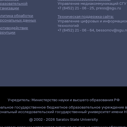
разовательной
Управление медиакоммуникаций СГУ
ганизации
+7 (8452) 21 - 06 - 25
,
press@sgu.ru
литика обработки
Техническая поддержка сайта:
рсональных данных
Управление цифровых и информацио
технологий
отиводействие
+7 (8452) 21 - 06 - 64
,
bessonov@sgu.r
ррупции
Учредитель:
Министерство науки и высшего образования РФ
ральное государственное бюджетное образовательное учреждение 
ональный исследовательский государственный университет имени Н
@ 2002 - 2026 Saratov State University
и использовании материалов активная ссылка на источник обязател