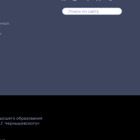
нных
u
высшего образования
.Г. Чернышевского»
ьна