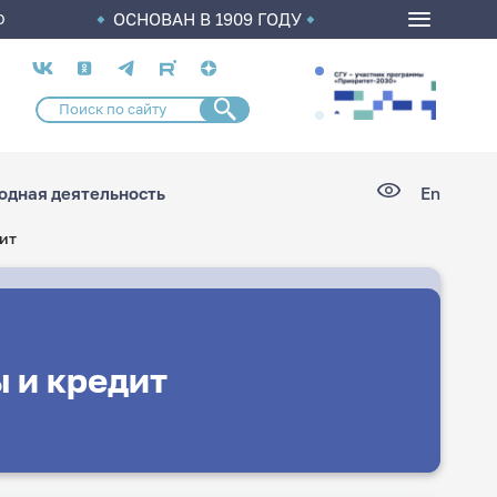
ОСНОВАН В 1909 ГОДУ
О
Социальные
сети
дная деятельность
En
ит
 и кредит