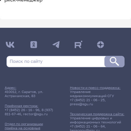
Адрес:
Новости и пресс-поддержка:
410012, г. Саратов, ул.
Управление
Астраханская, 83
медиакоммуникаций СГУ
+7 (8452) 21 - 06 - 25
,
press@sgu.ru
Приёмная ректора:
+7 (8452) 26 - 16 - 96
,
8 (937)
811-67-46
,
rector@sgu.ru
Техническая поддержка сайта:
Управление цифровых и
информационных технологий
Отдел по организации
+7 (8452) 21 - 06 - 64
,
приёма на основные
bessonov@sgu.ru