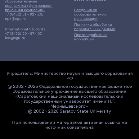
образовательные
программы (Центральная
приёмная комиссия):
Сведения об
+7 (8452) 51 - 92 - 26
,
образовательной
cpk@sgu.ru
организации
Политика обработки
персональных данных
International Students:
+7 (8452) 50 - 87 - 07
,
Противодействие
ied@sgu.ru
коррупции
Учредитель:
Министерство науки и высшего образования
РФ
@ 2002 - 2026 Федеральное государственное бюджетное
образовательное учреждение высшего образования
«Саратовский национальный исследовательский
государственный университет имени Н.Г.
Чернышевского»
@ 2002 - 2026 Saratov State University
При использовании материалов активная ссылка на
источник обязательна