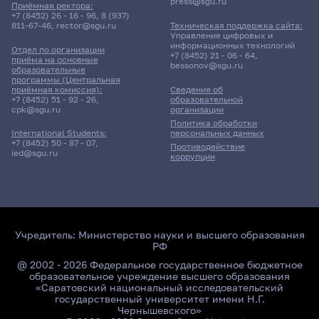
press@sgu.ru
Приёмная ректора:
+7 (8452) 26 - 16 - 96
,
8 (937)
811-67-46
,
rector@sgu.ru
Техническая поддержка сайта:
Управление цифровых и
информационных технологий
Отдел по организации
+7 (8452) 21 - 06 - 64
,
приёма на основные
bessonov@sgu.ru
образовательные
программы (Центральная
приёмная комиссия):
Сведения об
+7 (8452) 51 - 92 - 26
,
образовательной
cpk@sgu.ru
организации
Политика обработки
персональных данных
International Students:
+7 (8452) 50 - 87 - 07
,
Противодействие
ied@sgu.ru
коррупции
Учредитель:
Министерство науки и высшего образования
РФ
@ 2002 - 2026 Федеральное государственное бюджетное
образовательное учреждение высшего образования
«Саратовский национальный исследовательский
государственный университет имени Н.Г.
Чернышевского»