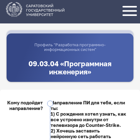
Перейти
к
основному
САРАТОВСКИЙ
содержанию
ГОСУДАРСТВЕННЫЙ
УНИВЕРСИТЕТ
Профиль "Разработка программно-
информационных систем"
09.03.04 «Программная
инженерия»
Кому подойдет
Направление ПИ для тебя, если
направление?
ты:
1) С рождения хотел узнать, как
все устроено изнутри от
телевизора до Counter-Strike.
2) Хочешь заставить
нейронную сеть работать