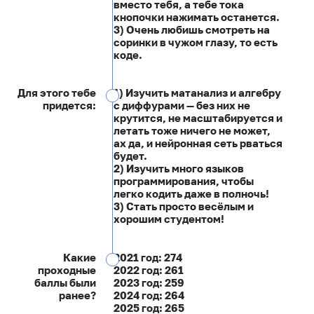
вместо тебя, а тебе тока
кнопочки нажимать останется.
3) Очень любишь смотреть на
соринки в чужом глазу, то есть
коде.
Для этого тебе
1) Изучить матанализ и алгебру
придется:
с диффурами — без них не
крутится, не масштабируется и
летать тоже ничего не может,
ах да, и нейронная сеть рваться
будет.
2) Изучить много языков
программирования, чтобы
легко кодить даже в полночь!
3) Стать просто весёлым и
хорошим студентом!
Какие
2021 год: 274
проходные
2022 год: 261
баллы были
2023 год: 259
ранее?
2024 год: 264
2025 год: 265