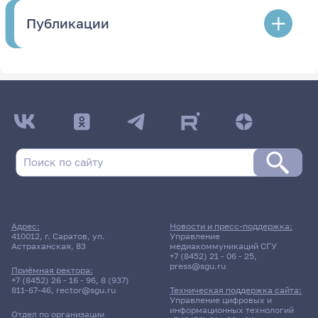
Публикации
Адрес:
Новости и пресс-поддержка:
410012, г. Саратов, ул.
Управление
Астраханская, 83
медиакоммуникаций СГУ
+7 (8452) 21 - 06 - 25
,
press@sgu.ru
Приёмная ректора:
+7 (8452) 26 - 16 - 96
,
8 (937)
811-67-46
,
rector@sgu.ru
Техническая поддержка сайта:
Управление цифровых и
информационных технологий
Отдел по организации