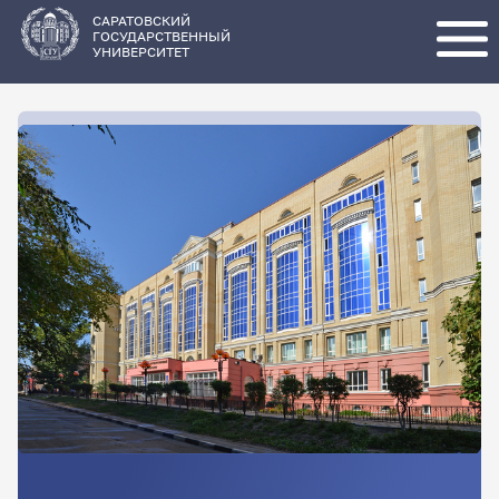
Перейти
к
основному
САРАТОВСКИЙ
содержанию
ГОСУДАРСТВЕННЫЙ
УНИВЕРСИТЕТ