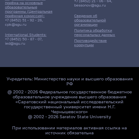
+7 (8452) 21 - 06 - 64
,
приёма на основные
bessonov@sgu.ru
образовательные
программы (Центральная
приёмная комиссия):
Сведения об
+7 (8452) 51 - 92 - 26
,
образовательной
cpk@sgu.ru
организации
Политика обработки
персональных данных
International Students:
+7 (8452) 50 - 87 - 07
,
Противодействие
ied@sgu.ru
коррупции
Учредитель:
Министерство науки и высшего образования
РФ
@ 2002 - 2026 Федеральное государственное бюджетное
образовательное учреждение высшего образования
«Саратовский национальный исследовательский
государственный университет имени Н.Г.
Чернышевского»
@ 2002 - 2026 Saratov State University
При использовании материалов активная ссылка на
источник обязательна