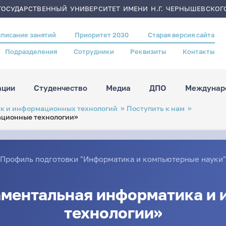
ОСУДАРСТВЕННЫЙ УНИВЕРСИТЕТ ИМЕНИ Н.Г. ЧЕРНЫШЕВСКОГ
списание занятий
Приоритет 2030
Старая версия сайта
Подразделения
Сотрудники
Реквизиты
Контакты
ации
Студенчество
Медиа
ДПО
Междунаро
ук и информационных технологий
Поступить к нам
ационные технологии»
Профиль подготовки "Информатика и компьютерные науки"
аментальная информатика и
технологии»