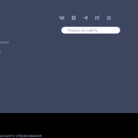
нных
u
высшего образования