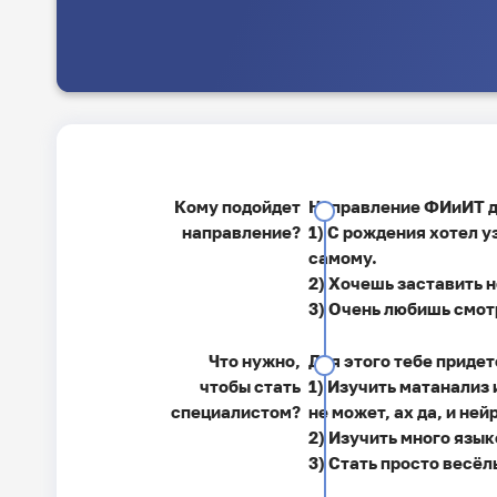
Кому подойдет
Направление ФИиИТ дл
направление?
1) С рождения хотел у
самому.
2) Хочешь заставить н
3) Очень любишь смотр
Что нужно,
Для этого тебе придет
чтобы стать
1) Изучить матанализ 
специалистом?
не может, ах да, и ней
2) Изучить много язык
3) Стать просто весё