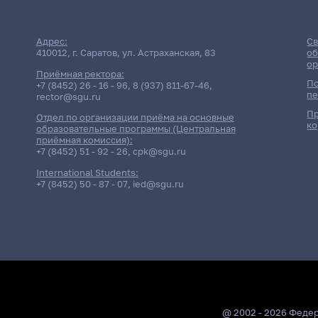
Адрес:
Св
410012, г. Саратов, ул. Астраханская, 83
об
ор
Приёмная ректора:
По
+7 (8452) 26 - 16 - 96
,
8 (937) 811-67-46
,
пе
rector@sgu.ru
Пр
Отдел по организации приёма на основные
ко
образовательные программы (Центральная
приёмная комиссия):
+7 (8452) 51 - 92 - 26
,
cpk@sgu.ru
International Students:
+7 (8452) 50 - 87 - 07
,
ied@sgu.ru
@ 2002 - 2026 Феде