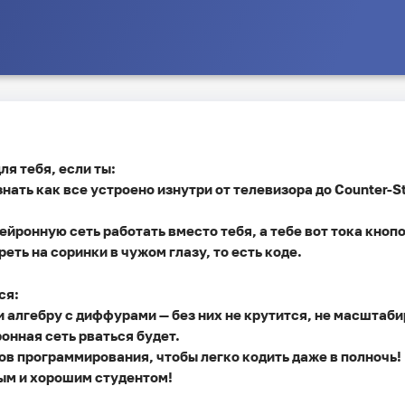
я тебя, если ты:
знать как все устроено изнутри от телевизора до Counter-St
ейронную сеть работать вместо тебя, а тебе вот тока кно
еть на соринки в чужом глазу, то есть коде.
ся:
и алгебру с диффурами — без них не крутится, не масштаби
ронная сеть рваться будет.
ов программирования, чтобы легко кодить даже в полночь!
лым и хорошим студентом!