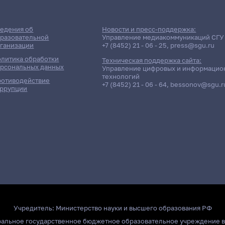
едения об
Новости и пресс-поддержка:
разовательной
Управление медиакоммуникаций СГУ
ганизации
+7 (8452) 21 - 06 - 25
,
press@sgu.ru
литика обработки
Техническая поддержка сайта:
рсональных данных
Управление цифровых и информацио
технологий
отиводействие
+7 (8452) 21 - 06 - 64
,
bessonov@sgu.r
ррупции
Учредитель:
Министерство науки и высшего образования РФ
ральное государственное бюджетное образовательное учреждение 