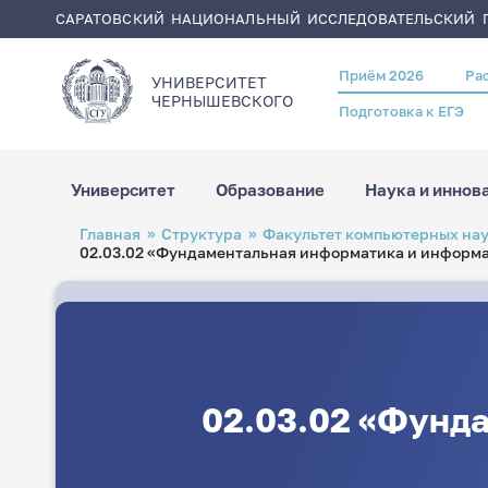
САРАТОВСКИЙ НАЦИОНАЛЬНЫЙ ИССЛЕДОВАТЕЛЬСКИЙ Г
Приём 2026
Ра
Header
УНИВЕРСИТЕТ
menu
ЧЕРНЫШЕВСКОГO
Подготовка к ЕГЭ
Университет
Образование
Наука и иннов
Перейти
Строка
Главная
Структура
Факультет компьютерных на
к
навигации
02.03.02 «Фундаментальная информатика и информ
основному
содержанию
02.03.02 «Фунд