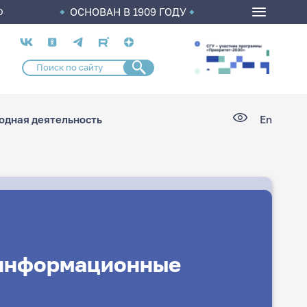
ОСНОВАН В 1909 ГОДУ
О
Социальные
сети
дная деятельность
En
 информационные