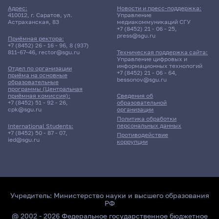
Адрес:
Новости и пресс-поддержка:
410012, г. Саратов, ул.
Управление
Астраханская, 83
медиакоммуникаций СГУ
+7 (8452) 21 - 06 - 25
,
press@sgu.ru
Приёмная ректора:
+7 (8452) 26 - 16 - 96
,
8 (937)
811-67-46
,
rector@sgu.ru
Техническая поддержка сайта:
Управление цифровых и
информационных технологий
Отдел по организации
+7 (8452) 21 - 06 - 64
,
приёма на основные
bessonov@sgu.ru
образовательные
программы (Центральная
приёмная комиссия):
Сведения об
+7 (8452) 51 - 92 - 26
,
образовательной
cpk@sgu.ru
организации
Политика обработки
персональных данных
International Students:
+7 (8452) 50 - 87 - 07
,
Противодействие
ied@sgu.ru
коррупции
Учредитель:
Министерство науки и высшего образования
РФ
@ 2002 - 2026 Федеральное государственное бюджетное