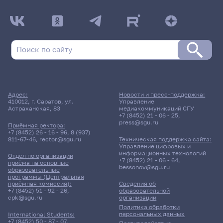
Адрес:
Новости и пресс-поддержка:
410012, г. Саратов, ул.
Управление
Астраханская, 83
медиакоммуникаций СГУ
+7 (8452) 21 - 06 - 25
,
press@sgu.ru
Приёмная ректора:
+7 (8452) 26 - 16 - 96
,
8 (937)
811-67-46
,
rector@sgu.ru
Техническая поддержка сайта:
Управление цифровых и
информационных технологий
Отдел по организации
+7 (8452) 21 - 06 - 64
,
приёма на основные
bessonov@sgu.ru
образовательные
программы (Центральная
приёмная комиссия):
Сведения об
+7 (8452) 51 - 92 - 26
,
образовательной
cpk@sgu.ru
организации
Политика обработки
персональных данных
International Students:
+7 (8452) 50 - 87 - 07
,