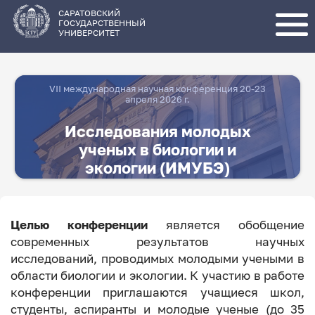
Перейти
к
основному
САРАТОВСКИЙ
содержанию
ГОСУДАРСТВЕННЫЙ
УНИВЕРСИТЕТ
VII международная научная конференция 20-23
апреля 2026 г.
Исследования молодых
ученых в биологии и
экологии (ИМУБЭ)
Целью конференции
является обобщение
современных результатов научных
исследований, проводимых молодыми учеными в
области биологии и экологии. К участию в работе
конференции приглашаются учащиеся школ,
студенты, аспиранты и молодые ученые (до 35