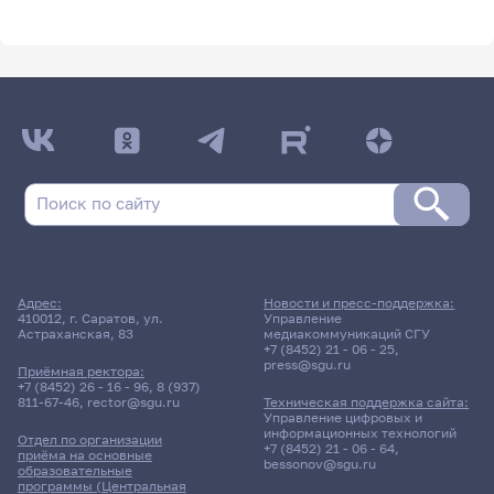
Адрес:
Новости и пресс-поддержка:
410012, г. Саратов, ул.
Управление
Астраханская, 83
медиакоммуникаций СГУ
+7 (8452) 21 - 06 - 25
,
press@sgu.ru
Приёмная ректора:
+7 (8452) 26 - 16 - 96
,
8 (937)
811-67-46
,
rector@sgu.ru
Техническая поддержка сайта:
Управление цифровых и
информационных технологий
Отдел по организации
+7 (8452) 21 - 06 - 64
,
приёма на основные
bessonov@sgu.ru
образовательные
программы (Центральная