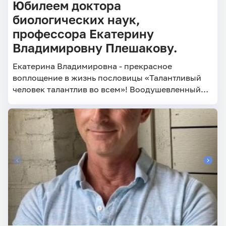
Юбилеем доктора
биологических наук,
профессора Екатерину
Владимировну Плешакову.
Екатерина Владимировна - прекрасное
воплощение в жизнь пословицы «Талантливый
человек талантлив во всем»! Воодушевленный
ученый с непростым, но красивым научным
путем, деятельный преподаватель, обожаемый
студентами, творческая личность - танцор и
писатель.