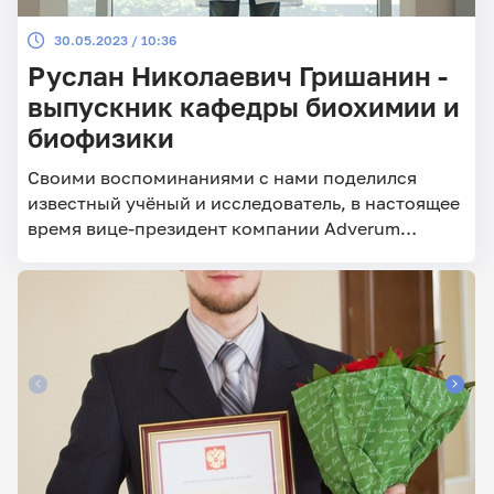
30.05.2023 / 10:36
Руслан Николаевич Гришанин -
выпускник кафедры биохимии и
биофизики
Своими воспоминаниями с нами поделился
известный учёный и исследователь, в настоящее
время вице-президент компании Adverum
Biotechnologies Inc, Redwood City, California,
USA, выпускник кафедры биохимии и биофизики
1989 года – Руслан Николаевич Гришанин.