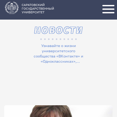
Перейти
к
основному
САРАТОВСКИЙ
содержанию
ГОСУДАРСТВЕННЫЙ
УНИВЕРСИТЕТ
НОВОСТИ
Узнавайте о жизни
университетского
сообщества «ВКонтакте» и
«Одноклассниках»,
следите за новостями в
«Телеграме», читайте
лонгриды в «Дзене»,
смотрите сюжеты на
«Rutube»