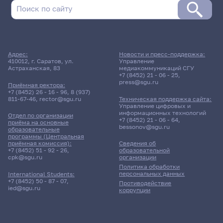
Адрес:
Новости и пресс-поддержка:
410012, г. Саратов, ул.
Управление
Астраханская, 83
медиакоммуникаций СГУ
+7 (8452) 21 - 06 - 25
,
press@sgu.ru
Приёмная ректора:
+7 (8452) 26 - 16 - 96
,
8 (937)
811-67-46
,
rector@sgu.ru
Техническая поддержка сайта:
Управление цифровых и
информационных технологий
Отдел по организации
+7 (8452) 21 - 06 - 64
,
приёма на основные
bessonov@sgu.ru
образовательные
программы (Центральная
приёмная комиссия):
Сведения об
+7 (8452) 51 - 92 - 26
,
образовательной
cpk@sgu.ru
организации
Политика обработки
персональных данных
International Students:
+7 (8452) 50 - 87 - 07
,
Противодействие
ied@sgu.ru
коррупции