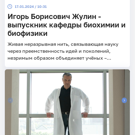
17.01.2024 / 10:31
Игорь Борисович Жулин -
выпускник кафедры биохимии и
биофизики
Живая неразрывная нить, связывающая науку
через преемственность идей и поколений,
незримым образом объединяет учёных –
выпускников кафедры биохимии и биофизики
СГУ. Пока нынешнее поколение студентов
активно овладевает знаниями и делится этими
знаниями с экзаменаторами в период сессии,
известные заслуженные учёные продолжают
совершать мировые открытия.