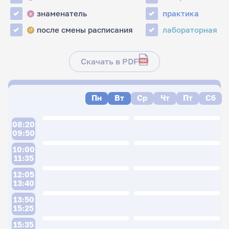
знаменатель
практика
з
после смены расписания
лабораторная
↺
Скачать в PDF
Пн
Вт
Ср
Чт
Пт
Сб
08:20
09:50
10:00
11:35
12:05
13:40
13:50
15:25
15:35