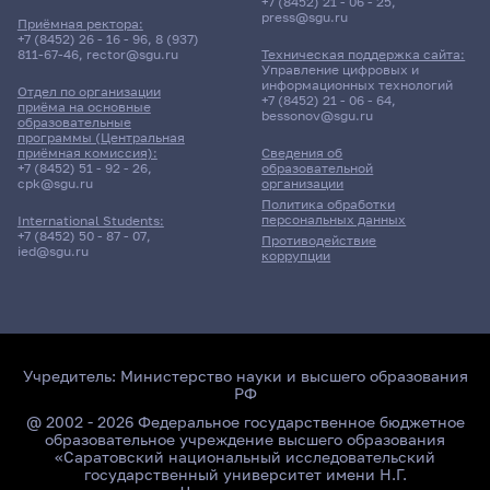
+7 (8452) 21 - 06 - 25
,
press@sgu.ru
Приёмная ректора:
+7 (8452) 26 - 16 - 96
,
8 (937)
811-67-46
,
rector@sgu.ru
Техническая поддержка сайта:
Управление цифровых и
информационных технологий
Отдел по организации
+7 (8452) 21 - 06 - 64
,
приёма на основные
bessonov@sgu.ru
образовательные
программы (Центральная
приёмная комиссия):
Сведения об
+7 (8452) 51 - 92 - 26
,
образовательной
cpk@sgu.ru
организации
Политика обработки
персональных данных
International Students:
+7 (8452) 50 - 87 - 07
,
Противодействие
ied@sgu.ru
коррупции
Учредитель:
Министерство науки и высшего образования
РФ
@ 2002 - 2026 Федеральное государственное бюджетное
образовательное учреждение высшего образования
«Саратовский национальный исследовательский
государственный университет имени Н.Г.