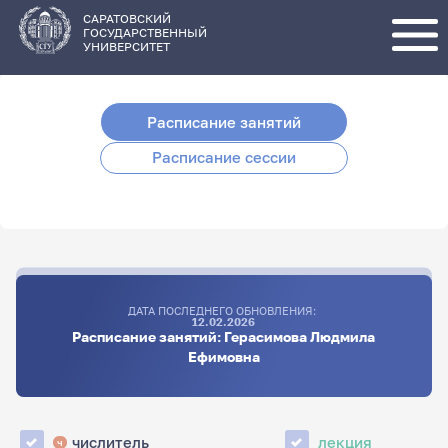
Перейти
к
основному
САРАТОВСКИЙ
содержанию
ГОСУДАРСТВЕННЫЙ
УНИВЕРСИТЕТ
Расписание занятий
Расписание сессии
ДАТА ПОСЛЕДНЕГО ОБНОВЛЕНИЯ:
12.02.2026
Расписание занятий: Герасимова Людмила
Ефимовна
числитель
лекция
ч