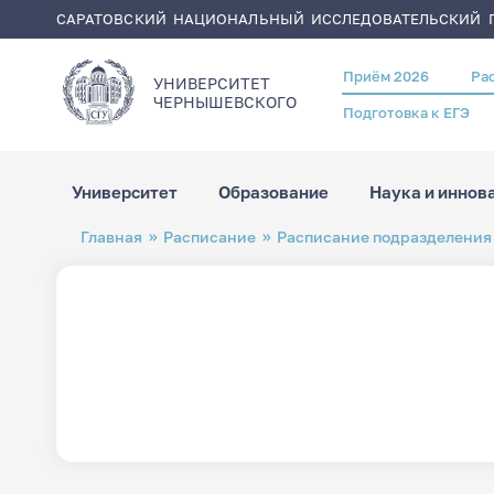
САРАТОВСКИЙ НАЦИОНАЛЬНЫЙ ИССЛЕДОВАТЕЛЬСКИЙ Г
Приём 2026
Ра
Header
УНИВЕРСИТЕТ
menu
ЧЕРНЫШЕВСКОГO
Подготовка к ЕГЭ
Университет
Образование
Наука и иннов
Перейти
Строка
Главная
Расписание
Расписание подразделения
к
навигации
основному
содержанию