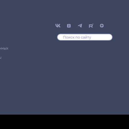
нных
u
ние
Место проведения
ики
5 корпус, 17 комната
ики
5 корпус, 17 комната