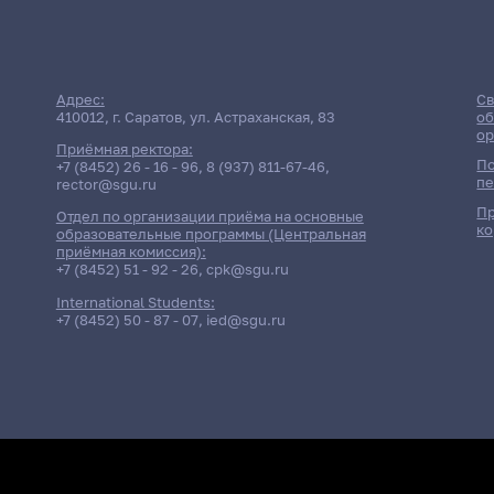
Адрес:
Св
410012, г. Саратов, ул. Астраханская, 83
об
ор
Приёмная ректора:
По
+7 (8452) 26 - 16 - 96
,
8 (937) 811-67-46
,
пе
rector@sgu.ru
Пр
Отдел по организации приёма на основные
ко
Дата
образовательные программы (Центральная
приёмная комиссия):
+7 (8452) 51 - 92 - 26
,
cpk@sgu.ru
Диф
15 мая 2026 г. 10:00
Науч
International Students:
Диф
+7 (8452) 50 - 87 - 07
,
ied@sgu.ru
21 мая 2026 г. 10:00
Науч