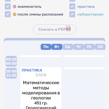
знаменатель
практика
з
после смены расписания
лабораторная
↺
Скачать в PDF
Пн
Вт
Ср
Чт
Пт
Сб
08:20
09:50
ПРАКТИКА
10:00
1 п/гр
11:35
Математические
методы
моделирования в
геологии
451 гр.
Геологический