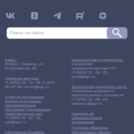
ДАТА ПОСЛЕДНЕГО ОБНОВЛЕНИЯ:
05.02.2026
Расписание сессии: Андрюхин Кирилл
Владимирович
Расписание сессии еще не заполнено!
Адрес:
Новости и пресс-поддержка:
410012, г. Саратов, ул.
Управление
Астраханская, 83
медиакоммуникаций СГУ
+7 (8452) 21 - 06 - 25
,
press@sgu.ru
Приёмная ректора:
+7 (8452) 26 - 16 - 96
,
8 (937)
811-67-46
,
rector@sgu.ru
Техническая поддержка сайта:
Управление цифровых и
информационных технологий
Отдел по организации
+7 (8452) 21 - 06 - 64
,
приёма на основные
bessonov@sgu.ru
образовательные
программы (Центральная
приёмная комиссия):
Сведения об
+7 (8452) 51 - 92 - 26
,
образовательной
cpk@sgu.ru
организации
Политика обработки
персональных данных
International Students: