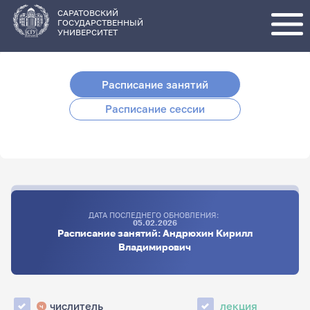
Перейти
к
основному
САРАТОВСКИЙ
содержанию
ГОСУДАРСТВЕННЫЙ
УНИВЕРСИТЕТ
Расписание занятий
Расписание сессии
ДАТА ПОСЛЕДНЕГО ОБНОВЛЕНИЯ:
05.02.2026
Расписание занятий: Андрюхин Кирилл
Владимирович
числитель
лекция
ч